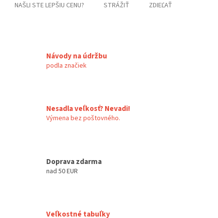
NAŠLI STE LEPŠIU CENU?
STRÁŽIŤ
ZDIEĽAŤ
Návody na údržbu
podla značiek
Nesadla veľkosť? Nevadi!
Výmena bez poštovného.
Doprava zdarma
nad 50 EUR
Veľkostné tabuľky