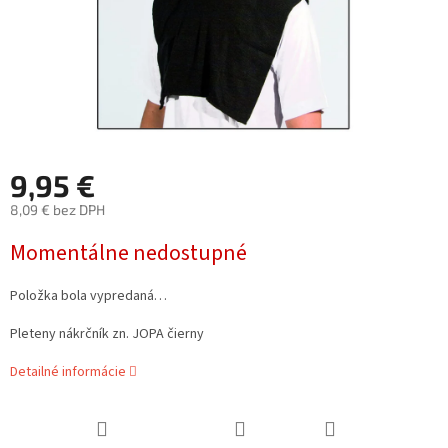
9,95 €
8,09 € bez DPH
Jednotková
Momentálne nedostupné
cena:
Položka bola vypredaná…
Pleteny nákrčník zn. JOPA čierny
Detailné informácie