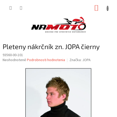
Prejsť
NÁKUP
na
obsah
KOŠÍK
Pleteny nákrčník zn. JOPA čierny
93560-00-101
Priemerné
Neohodnotené
Podrobnosti hodnotenia
Značka:
JOPA
hodnotenie
produktu
je
0,0
z
5
hviezdičiek.