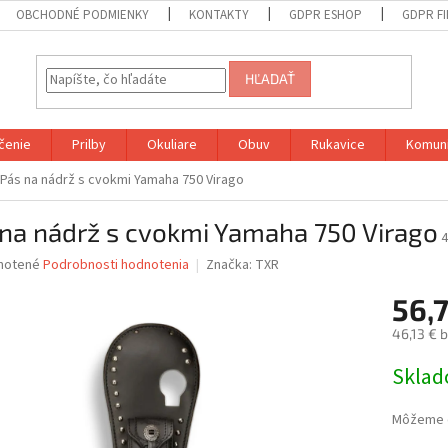
OBCHODNÉ PODMIENKY
KONTAKTY
GDPR ESHOP
GDPR F
HĽADAŤ
čenie
Prilby
Okuliare
Obuv
Rukavice
Komuni
Pás na nádrž s cvokmi Yamaha 750 Virago
 na nádrž s cvokmi Yamaha 750 Virago
4
né
notené
Podrobnosti hodnotenia
Značka:
TXR
nie
56,
u
46,13 € 
Jednotk
Skla
cena:
iek.
Môžeme d