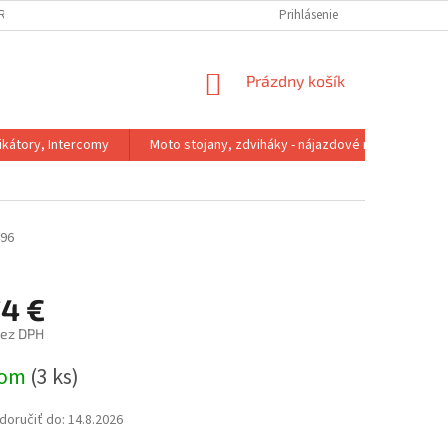
IRMA
REKLAMACNY PORIADOK
VÝMENA VEĽKOSTI
Prihlásenie
VRÁTENIE 
NÁKUPNÝ
Prázdny košík
KOŠÍK
kátory, Intercomy
Moto stojany, zdviháky - nájazdové rampy
96
74 €
bez DPH
ová
dom
(3 ks)
oručiť do:
14.8.2026