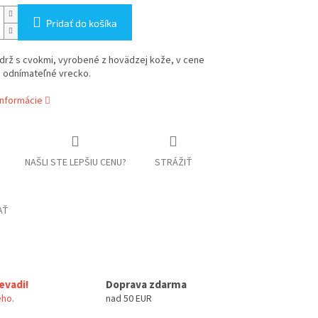
Pridať do košíka
drž s cvokmi, vyrobené z hovädzej kože, v cene
é odnímateľné vrecko.
informácie
NAŠLI STE LEPŠIU CENU?
STRÁŽIŤ
AŤ
evadi!
Doprava zdarma
ho.
nad 50 EUR