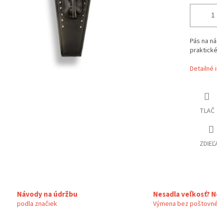
Pás na ná
praktick
Detailné 
TLAČ
ZDIEĽ
Návody na údržbu
Nesadla veľkosť? N
podla značiek
Výmena bez poštovné