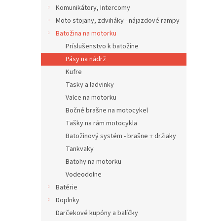
Komunikátory, Intercomy
Moto stojany, zdviháky - nájazdové rampy
Batožina na motorku
Príslušenstvo k batožine
Pásy na nádrž
Kufre
Tasky a ladvinky
Valce na motorku
Bočné brašne na motocykel
Tašky na rám motocykla
Batožinový systém - brašne + držiaky
Tankvaky
Batohy na motorku
Vodeodolne
Batérie
Doplnky
Darčekové kupóny a balíčky