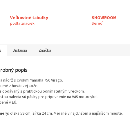
Veľkostné tabuľky
SHOWROOM
podľa značiek
Sereď
s
Diskusia
Značka
robný popis
na nádrž s cvokmi Yamaha 750 Virago.
bené z hovädzej kože.
je dodávaný s praktickou odnímateľným vreckom.
sťou balenia sú pásky pre pripevnenie na Váš motocykel.
bené v EÚ.
mery:
dĺžka 59 cm, šírka 24 cm. Merané v najdlhšom a najširšom mieste.