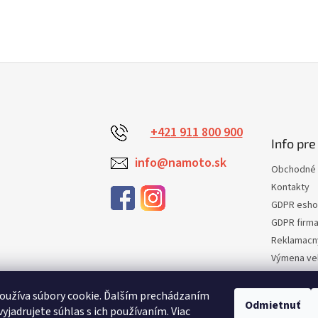
+421 911 800 900
Info pre
info@namoto.sk
Obchodné 
Kontakty
GDPR esh
GDPR firm
Reklamacn
Výmena veľ
Vrátenie t
Certifikaci
oužíva súbory cookie. Ďalším prechádzaním
Odmietnuť
yjadrujete súhlas s ich používaním. Viac
Moja obje