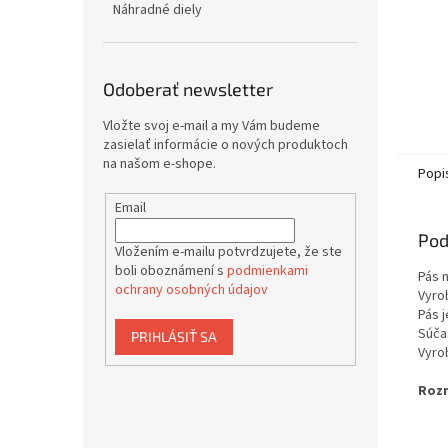
Náhradné diely
Odoberať newsletter
Vložte svoj e-mail a my Vám budeme
zasielať informácie o nových produktoch
na našom e-shope.
Popi
Email
Pod
Vložením e-mailu potvrdzujete, že ste
boli oboznámení s
podmienkami
Pás 
ochrany osobných údajov
Vyro
Pás 
Súča
PRIHLÁSIŤ SA
Vyro
Roz