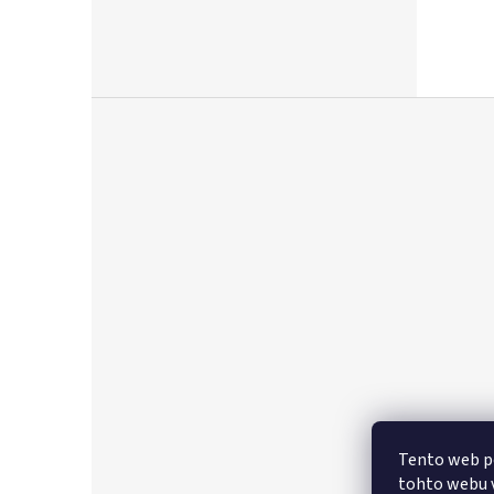
Z
á
p
ä
t
i
e
Tento web p
tohto webu v