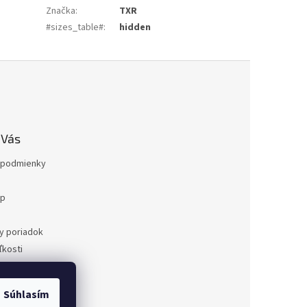
Značka
:
TXR
#sizes_table#
:
hidden
 Vás
podmienky
op
a
y poriadok
kosti
ovaru
a
Súhlasím
dnávka