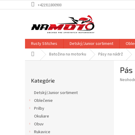
Prejsť
+421911800900
na
obsah
Rusty Stitches
Detský/Junior sortiment
Oble
Domov
Batožina na motorku
Pásy na nádrž
B
Pás
o
Preskočiť
č
Priemer
Neohod
Kategórie
kategórie
n
hodnote
ý
produkt
Detský/Junior sortiment
p
je
Oblečenie
0,0
a
z
Prilby
n
5
e
Okuliare
hviezdič
l
Obuv
Rukavice