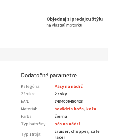
Objednaj si predajcu štýlu
na vlastnú motorku
Dodatočné parametre
Kategória
:
Pásy na nádrž
Záruka
:
2 roky
EAN
:
7434006450423
Materiál
:
hovädzia koža
,
koža
Farba
:
čierna
Typ batožiny
:
pás na nádrž
cruiser, chopper, cafe
Typ stroja
:
racer