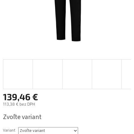
139,46 €
113,38 € bez DPH
Jednotková
Zvoľte variant
cena:
Variant