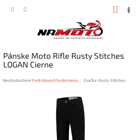
Prejsť
NÁKUP
na
obsah
KOŠÍK
Pánske Moto Rifle Rusty Stitches
LOGAN Cierne
Priemerné
Neohodnotené
Podrobnosti hodnotenia
Značka:
Rusty Stitches
hodnotenie
produktu
je
0,0
z
5
hviezdičiek.