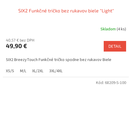
SIX2 Funkčné tričko bez rukavov biele "Light"
Skladom
(4 ks)
40,57 € bez DPH
49,90 €
DETAIL
SIX2 BreezyTouch Funkčné tričko spodne bez rukavov Biele
XS/S
M/L
XL/2XL
3XL/4XL
Kód:
68209-S-100