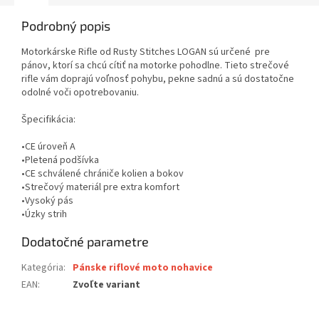
Podrobný popis
Motorkárske Rifle od Rusty Stitches LOGAN sú určené pre
pánov, ktorí sa chcú cítiť na motorke pohodlne. Tieto strečové
rifle vám doprajú voľnosť pohybu, pekne sadnú a sú dostatočne
odolné voči opotrebovaniu.
Špecifikácia:
•
CE úroveň A
•Pletená podšívka
•CE schválené chrániče kolien a bokov
•Strečový materiál pre extra komfort
•Vysoký pás
•Úzky strih
Dodatočné parametre
Kategória
:
Pánske riflové moto nohavice
EAN
:
Zvoľte variant