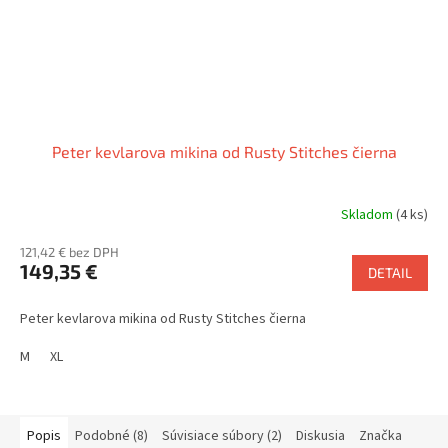
Peter kevlarova mikina od Rusty Stitches čierna
Skladom
(4 ks)
121,42 € bez DPH
149,35 €
DETAIL
Peter kevlarova mikina od Rusty Stitches čierna
M
XL
Popis
Podobné (8)
Súvisiace súbory (2)
Diskusia
Značka