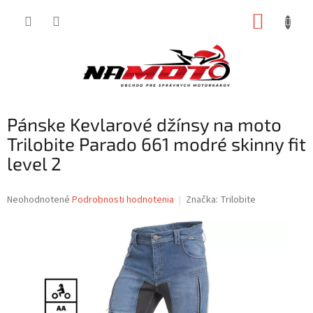
Prejsť
NÁKUP
na
obsah
KOŠÍK
Pánske Kevlarové džínsy na moto
Trilobite Parado 661 modré skinny fit
level 2
Priemerné
Neohodnotené
Podrobnosti hodnotenia
Značka:
Trilobite
hodnotenie
produktu
je
0,0
z
5
hviezdičiek.