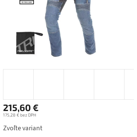
215,60 €
175,28 € bez DPH
Jednotková
Zvoľte variant
cena: