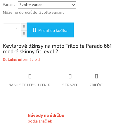
Variant
Môžeme doručiť do:
Zvoľte variant
Pridať do košíka
Kevlarové džínsy na moto Trilobite Parado 661
modré skinny fit level 2
Detailné informácie
NAŠLI STE LEPŠIU CENU?
STRÁŽIŤ
ZDIEĽAŤ
Návody na údržbu
podla značiek