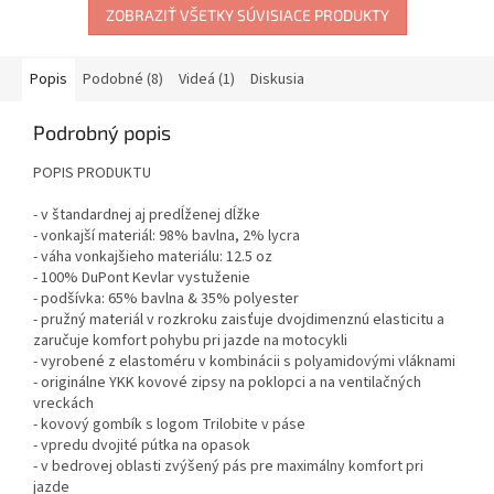
ZOBRAZIŤ VŠETKY SÚVISIACE PRODUKTY
Popis
Podobné (8)
Videá (1)
Diskusia
Podrobný popis
POPIS PRODUKTU
- v štandardnej aj predĺženej dĺžke
- vonkajší materiál: 98% bavlna, 2% lycra
- váha vonkajšieho materiálu: 12.5 oz
- 100% DuPont Kevlar vystuženie
- podšívka: 65% bavlna & 35% polyester
- pružný materiál v rozkroku zaisťuje dvojdimenznú elasticitu a
zaručuje komfort pohybu pri jazde na motocykli
- vyrobené z elastoméru v kombinácii s polyamidovými vláknami
- originálne YKK kovové zipsy na poklopci a na ventilačných
vreckách
- kovový gombík s logom Trilobite v páse
- vpredu dvojité pútka na opasok
- v bedrovej oblasti zvýšený pás pre maximálny komfort pri
jazde