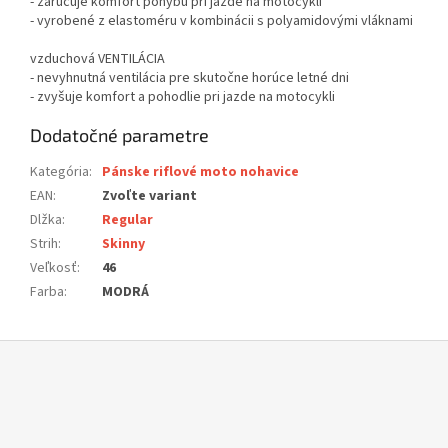
- zaručuje komfort pohybu pri jazde na motocykli
- vyrobené z elastoméru v kombinácii s polyamidovými vláknami
vzduchová VENTILÁCIA
- nevyhnutná ventilácia pre skutočne horúce letné dni
- zvyšuje komfort a pohodlie pri jazde na motocykli
Dodatočné parametre
Kategória
:
Pánske riflové moto nohavice
EAN
:
Zvoľte variant
Dlžka
:
Regular
Strih
:
Skinny
Veľkosť
:
46
Farba
:
MODRÁ
Z
á
p
ä
t