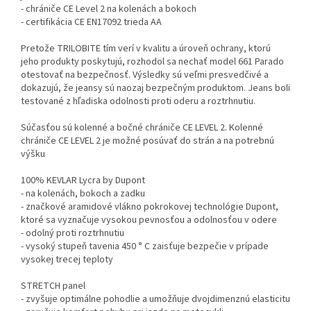
- chrániče CE Level 2 na kolenách a bokoch
- certifikácia CE EN17092 trieda AA
Pretože TRILOBITE tím verí v kvalitu a úroveň ochrany, ktorú
jeho produkty poskytujú, rozhodol sa nechať model 661 Parado
otestovať na bezpečnosť. Výsledky sú veľmi presvedčivé a
dokazujú, že jeansy sú naozaj bezpečným produktom. Jeans boli
testované z hľadiska odolnosti proti oderu a roztrhnutiu.
Súčasťou sú kolenné a bočné chrániče CE LEVEL 2. Kolenné
chrániče CE LEVEL 2 je možné posúvať do strán a na potrebnú
výšku
100% KEVLAR Lycra by Dupont
- na kolenách, bokoch a zadku
- značkové aramidové vlákno pokrokovej technológie Dupont,
ktoré sa vyznačuje vysokou pevnosťou a odolnosťou v odere
- odolný proti roztrhnutiu
- vysoký stupeň tavenia 450 ° C zaisťuje bezpečie v prípade
vysokej trecej teploty
STRETCH panel
- zvyšuje optimálne pohodlie a umožňuje dvojdimenznú elasticitu