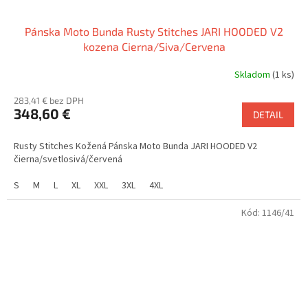
Pánska Moto Bunda Rusty Stitches JARI HOODED V2
kozena Cierna/Siva/Cervena
Skladom
(1 ks)
283,41 € bez DPH
348,60 €
DETAIL
Rusty Stitches Kožená Pánska Moto Bunda JARI HOODED V2
čierna/svetlosivá/červená
S
M
L
XL
XXL
3XL
4XL
Kód:
1146/41