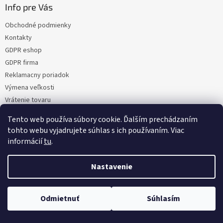
Info pre Vás
Obchodné podmienky
Kontakty
GDPR eshop
GDPR firma
Reklamacny poriadok
Výmena veľkosti
Vrátenie tovaru
Certifikacia
Tento web používa súbory cookie. Ďalším prechádzaním
Moja objednávka
tohto webu vyjadrujete súhlas s ich používaním. Viac
informácií
tu
.
Nastavenie
Vytvoril Shoptet
Odmietnuť
Súhlasím
Copyright 2026
NaMoto.sk
. Všetky práva vyhradené.