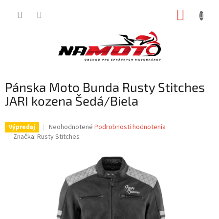
Prejsť
NÁKUP
na
obsah
KOŠÍK
Pánska Moto Bunda Rusty Stitches
JARI kozena Šedá/Biela
Priemerné
Neohodnotené
Podrobnosti hodnotenia
Výpredaj
hodnotenie
Značka:
Rusty Stitches
produktu
je
0,0
z
5
hviezdičiek.