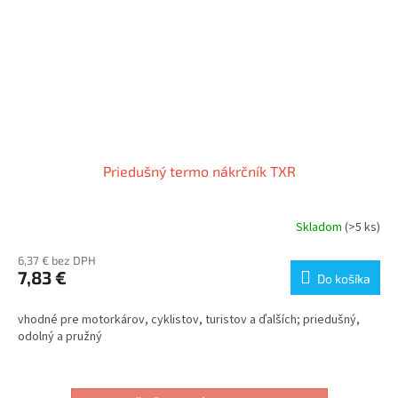
Priedušný termo nákrčník TXR
Skladom
(>5 ks)
6,37 € bez DPH
7,83 €
Do košíka
vhodné pre motorkárov, cyklistov, turistov a ďalších; priedušný,
odolný a pružný