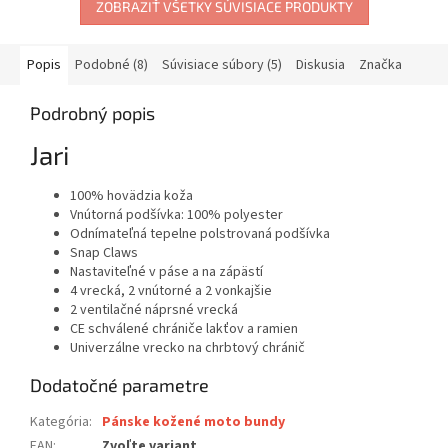
ZOBRAZIŤ VŠETKY SÚVISIACE PRODUKTY
Popis
Podobné (8)
Súvisiace súbory (5)
Diskusia
Značka
Podrobný popis
Jari
100% hovädzia koža
Vnútorná podšívka: 100% polyester
Odnímateľná tepelne polstrovaná podšívka
Snap Claws
Nastaviteľné v páse a na zápästí
4 vrecká, 2 vnútorné a 2 vonkajšie
2 ventilačné náprsné vrecká
CE schválené chrániče lakťov a ramien
Univerzálne vrecko na chrbtový chránič
Dodatočné parametre
Kategória
:
Pánske kožené moto bundy
EAN
:
Zvoľte variant