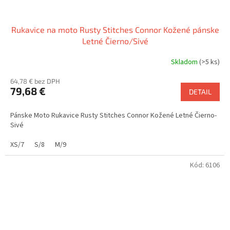
Rukavice na moto Rusty Stitches Connor Kožené pánske
Letné Čierno/Sivé
Skladom
(>5 ks)
64,78 € bez DPH
79,68 €
DETAIL
Pánske Moto Rukavice Rusty Stitches Connor Kožené Letné Čierno-
Sivé
XS/7
S/8
M/9
Kód:
6106