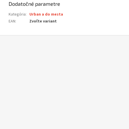
Dodatočné parametre
Kategória
:
Urban a do mesta
EAN
:
Zvoľte variant
Z
á
p
ä
t
i
e