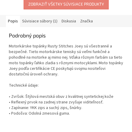
ZOBRAZIŤ VŠETKY SÚVISIACE PRODUKTY
Popis
Súvisiace súbory (1)
Diskusia
Značka
Podrobný popis
Motorkárske topánky Rusty Stitches Joey sú všestranné a
bezpečné.
Tieto motorkárske tenisky sú veľmi funkčné a
pohodlné na motorke aj mimo nej.
Vďaka rôznym farbám sa tieto
moto topánky ľahko zladia s rôznymi motocyklami.
Moto topánky
Joey podľa certifikácie CE poskytujú svojmu nositeľovi
dostatočnú úroveň ochrany.
Technické údaje:
• Zvršok: Štýlová mestská obuv z kvalitnej syntetickej kože
• Reflexný prvok na zadnej strane zvyšuje viditeľnosť.
• Zapínanie: YKK zips a suchý zips, šnúrky.
• Podošva: Odolná zmesová guma.