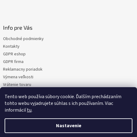
Info pre Vás
Obchodné podmienky
Kontakty
GDPR eshop
GDPR firma
Reklamacny poriadok
Výmena veľkosti
Vrátenie tovaru
Certifikacia
Tento web používa súbory cookie. Ďalším prechádzaním
Moja objednávka
tohto webu vyjadrujete súhlas s ich používaním. Viac
informácií
tu
.
Nastavenie
Vytvoril Shoptet