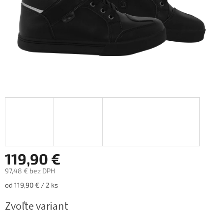
119,90 €
97,48 € bez DPH
Jednotková
od 119,90 € / 2 ks
cena:
Zvoľte variant