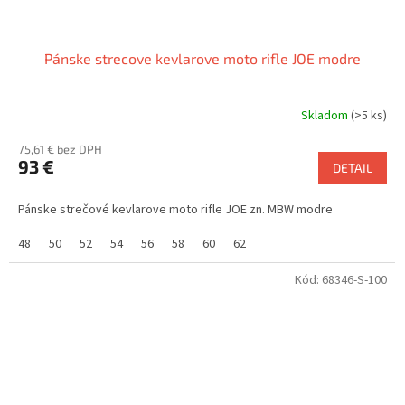
Pánske strecove kevlarove moto rifle JOE modre
Skladom
(>5 ks)
75,61 € bez DPH
93 €
DETAIL
Pánske strečové kevlarove moto rifle JOE zn. MBW modre
48
50
52
54
56
58
60
62
Kód:
68346-S-100