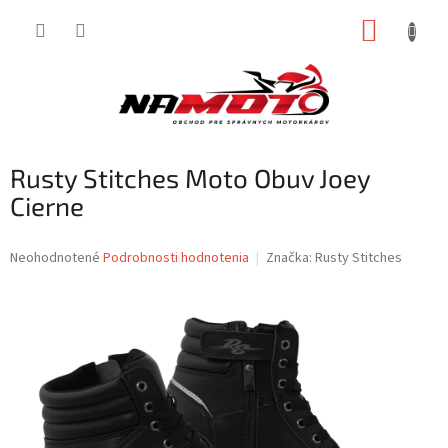
Prejsť
NÁKUP
na
obsah
KOŠÍK
Rusty Stitches Moto Obuv Joey
Cierne
Priemerné
Neohodnotené
Podrobnosti hodnotenia
Značka:
Rusty Stitches
hodnotenie
produktu
je
0,0
z
5
hviezdičiek.