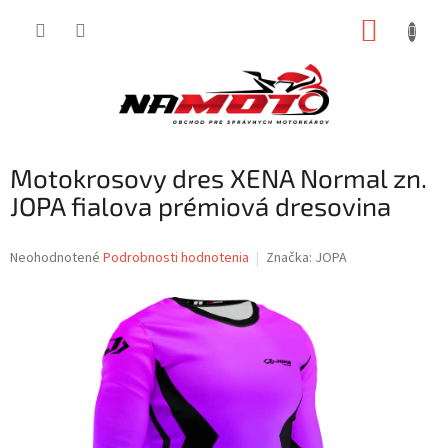
Prejsť
NÁKUP
na
obsah
KOŠÍK
Motokrosovy dres XENA Normal zn.
JOPA fialova prémiová dresovina
Priemerné
Neohodnotené
Podrobnosti hodnotenia
Značka:
JOPA
hodnotenie
produktu
je
0,0
z
5
hviezdičiek.