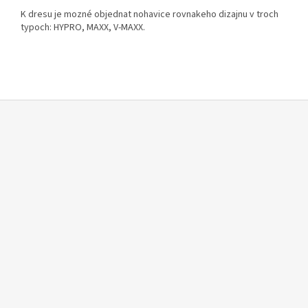
K dresu je mozné objednat nohavice rovnakeho dizajnu v troch
typoch: HYPRO, MAXX, V-MAXX.
Z
á
p
ä
t
i
e