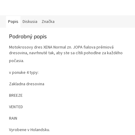
Popis
Diskusia
Značka
Podrobný popis
Motokrosovy dres XENA Normal zn. JOPA fialova prémiová
dresovina, navrhnuté tak, aby ste sa cítili pohodlne za každého
počasia.
v ponuke 4 typy:
Zakladna dresovina
BREEZE
VENTED
RAIN
Vyrobene v Holandsku.