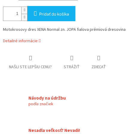
Pridať do košíka
Motokrosovy dres XENA Normal zn. JOPA fialova prémiová dresovina
Detailné informácie
NAŠLI STE LEPŠIU CENU?
STRÁŽIŤ
ZDIEĽAŤ
Návody na údržbu
podla značiek
Nesadla veľkosť? Nevadi!