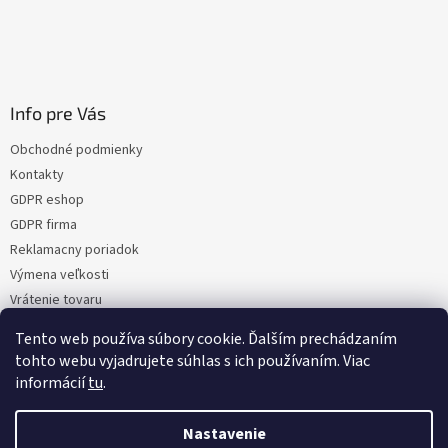
Info pre Vás
Obchodné podmienky
Kontakty
GDPR eshop
GDPR firma
Reklamacny poriadok
Výmena veľkosti
Vrátenie tovaru
Certifikacia
Tento web používa súbory cookie. Ďalším prechádzaním
Moja objednávka
tohto webu vyjadrujete súhlas s ich používaním. Viac
informácií
tu
.
Nastavenie
Vytvoril Shoptet