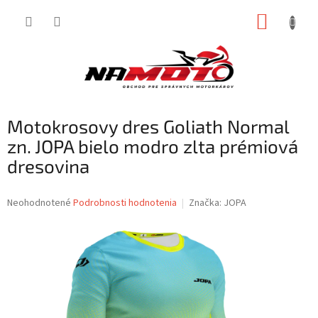
Prejsť
NÁKUP
na
obsah
KOŠÍK
Motokrosovy dres Goliath Normal
zn. JOPA bielo modro zlta prémiová
dresovina
Priemerné
Neohodnotené
Podrobnosti hodnotenia
Značka:
JOPA
hodnotenie
produktu
je
0,0
z
5
hviezdičiek.