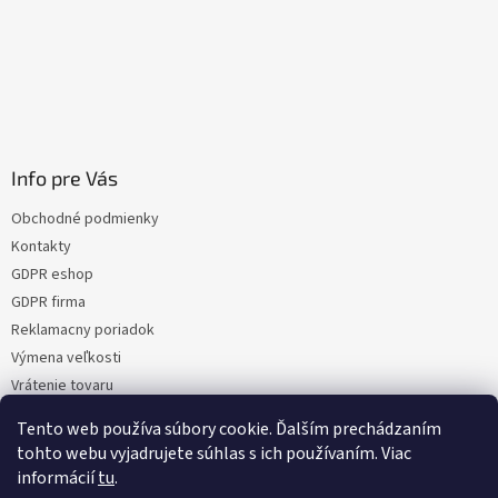
Info pre Vás
Obchodné podmienky
Kontakty
GDPR eshop
GDPR firma
Reklamacny poriadok
Výmena veľkosti
Vrátenie tovaru
Certifikacia
Tento web používa súbory cookie. Ďalším prechádzaním
Moja objednávka
tohto webu vyjadrujete súhlas s ich používaním. Viac
informácií
tu
.