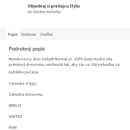
Objednaj si predajcu štýlu
na vlastnú motorku
Popis
Diskusia
Značka
Podrobný popis
Motokrosovy dres Goliath Normal zn. JOPA bielo modro zlta
prémiová dresovina, navrhnuté tak, aby ste sa cítili pohodlne za
každého počasia.
v ponuke 4 typy:
Zakladna dresovina
BREEZE
VENTED
RAIN