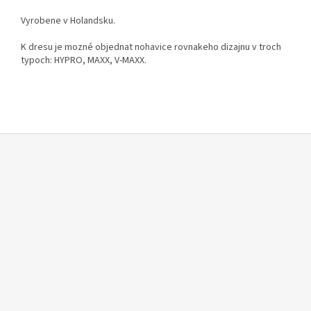
Vyrobene v Holandsku.
K dresu je mozné objednat nohavice rovnakeho dizajnu v troch
typoch: HYPRO, MAXX, V-MAXX.
Z
á
p
ä
t
i
e