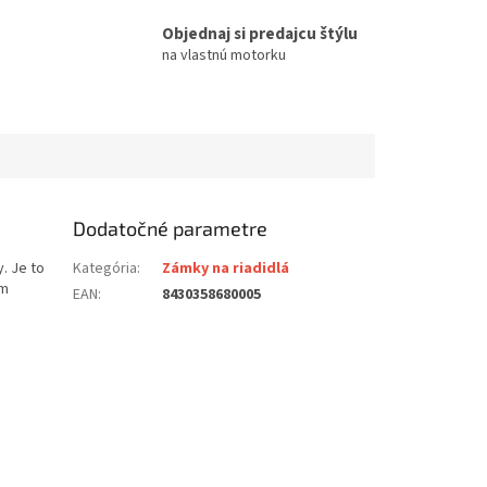
Objednaj si predajcu štýlu
na vlastnú motorku
Dodatočné parametre
. Je to
Kategória
:
Zámky na riadidlá
ém
EAN
:
8430358680005