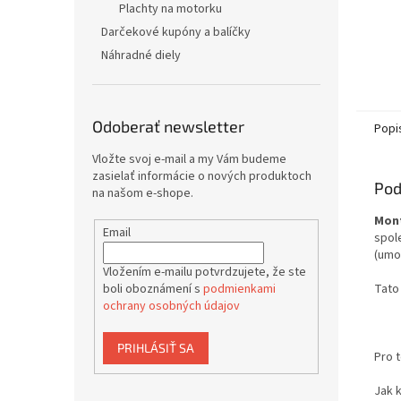
Plachty na motorku
Darčekové kupóny a balíčky
Náhradné diely
Odoberať newsletter
Popi
Vložte svoj e-mail a my Vám budeme
zasielať informácie o nových produktoch
Pod
na našom e-shope.
Mont
Email
spole
(umož
Vložením e-mailu potvrdzujete, že ste
Tato 
boli oboznámení s
podmienkami
ochrany osobných údajov
PRIHLÁSIŤ SA
Pro 
Jak 