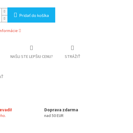
Pridať do košíka
informácie
NAŠLI STE LEPŠIU CENU?
STRÁŽIŤ
AŤ
evadi!
Doprava zdarma
ho.
nad 50 EUR