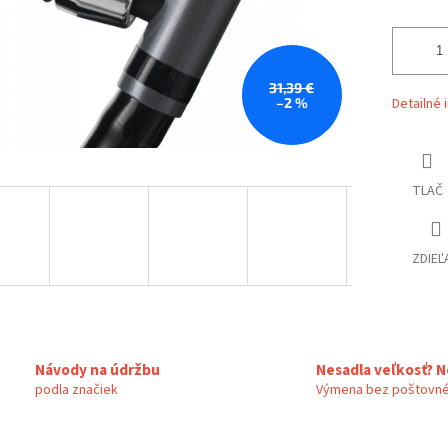
31,39 €
–2 %
Detailné 
TLAČ
ZDIEĽ
Návody na údržbu
Nesadla veľkosť? N
podla značiek
Výmena bez poštovné