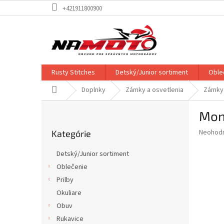
Prejsť
+421911800900
na
obsah
Rusty Stitches
Detský/Junior sortiment
Oble
Domov
Doplnky
Zámky a osvetlenia
Zámky 
B
Mon
o
Preskočiť
č
Priemer
Neohod
Kategórie
kategórie
n
hodnote
ý
produkt
Detský/Junior sortiment
p
je
Oblečenie
0,0
a
z
Prilby
n
5
e
Okuliare
hviezdič
l
Obuv
Rukavice