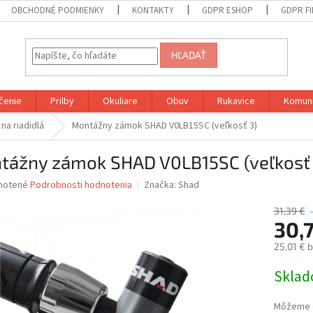
OBCHODNÉ PODMIENKY
KONTAKTY
GDPR ESHOP
GDPR F
HĽADAŤ
čenie
Prilby
Okuliare
Obuv
Rukavice
Komuni
na riadidlá
Montážny zámok SHAD V0LB15SC (veľkosť 3)
tážny zámok SHAD V0LB15SC (veľkosť 
né
notené
Podrobnosti hodnotenia
Značka:
Shad
nie
u
31,39 €
30,
25,01 € 
Jednotk
Skla
iek.
cena:
Môžeme d