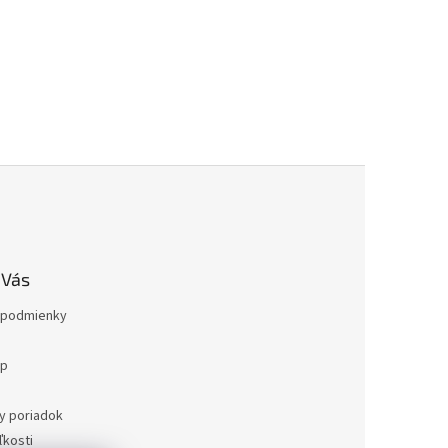
 Vás
podmienky
op
a
y poriadok
kosti