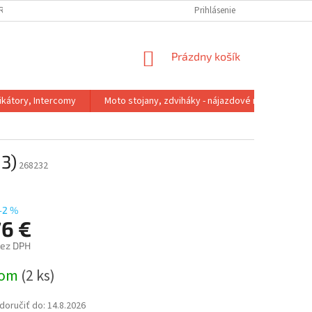
IRMA
REKLAMACNY PORIADOK
VÝMENA VEĽKOSTI
Prihlásenie
VRÁTENIE 
NÁKUPNÝ
Prázdny košík
KOŠÍK
kátory, Intercomy
Moto stojany, zdviháky - nájazdové rampy
3)
268232
–2 %
76 €
bez DPH
ová
dom
(2 ks)
oručiť do:
14.8.2026