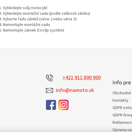
Vyhledejte svůj motocykl
Vyhledejte montážní sadu (podle velikosti zámku)
Vyberte řadu zámků (série 2 nebo série 3)
Namontujte montážní sadu
Namontujte zámek (Circlip systém)
+421 911 800 900
Info pre
info@namoto.sk
Obchodné 
Kontakty
GDPR esh
GDPR firm
Reklamacn
Výmena veľ