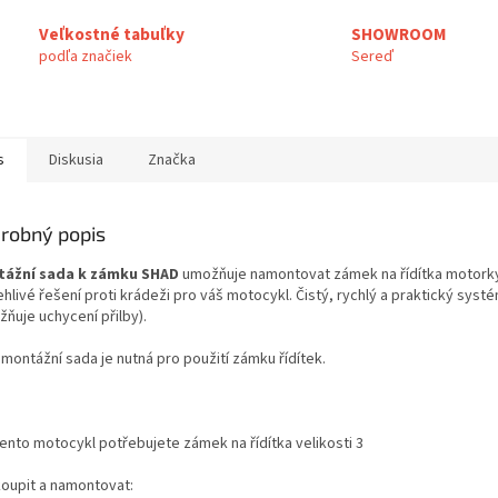
Veľkostné tabuľky
SHOWROOM
podľa značiek
Sereď
s
Diskusia
Značka
robný popis
ážní sada k zámku SHAD
umožňuje namontovat zámek na řídítka motorky
hlivé řešení proti krádeži pro váš motocykl. Čistý, rychlý a praktický syst
ňuje uchycení přilby).
montážní sada je nutná pro použití zámku řídítek.
tento motocykl potřebujete zámek na řídítka velikosti 3
koupit a namontovat: