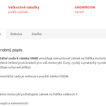
Veľkostné tabuľky
SHOWROOM
podľa značiek
Sereď
s
Diskusia
Značka
robný popis
ážní sada k zámku SHAD
umožňuje namontovat zámek na řídítka motorky
hlivé řešení proti krádeži pro váš motocykl. Čistý, rychlý a praktický syst
ňuje uchycení přilby).
montážní sada je nutná pro použití zámku řídítek.
tento motocykl potřebujete zámek na řídítka velikosti 3
koupit a namontovat: