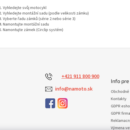
Vyhledejte svůj motocykl
Vyhledejte montážní sadu (podle velikosti zámku)
Vyberte řadu zámků (série 2 nebo série 3)
Namontujte montážní sadu
Namontujte zámek (Circlip systém)
+421 911 800 900
Info pre
info@namoto.sk
Obchodné 
Kontakty
GDPR esh
GDPR firm
Reklamacn
Výmena veľ