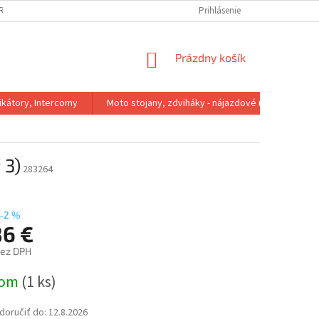
IRMA
REKLAMACNY PORIADOK
VÝMENA VEĽKOSTI
Prihlásenie
VRÁTENIE 
NÁKUPNÝ
Prázdny košík
KOŠÍK
kátory, Intercomy
Moto stojany, zdviháky - nájazdové rampy
 3)
283264
–2 %
86 €
bez DPH
ová
dom
(1 ks)
oručiť do:
12.8.2026