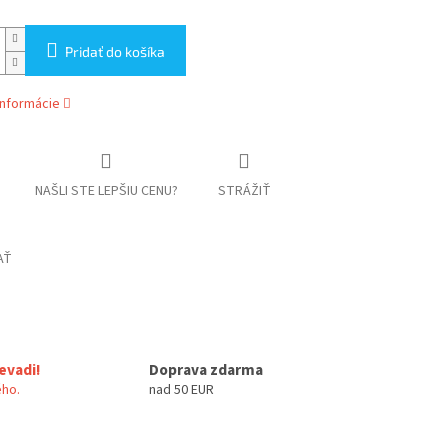
Pridať do košíka
informácie
NAŠLI STE LEPŠIU CENU?
STRÁŽIŤ
AŤ
evadi!
Doprava zdarma
ho.
nad 50 EUR