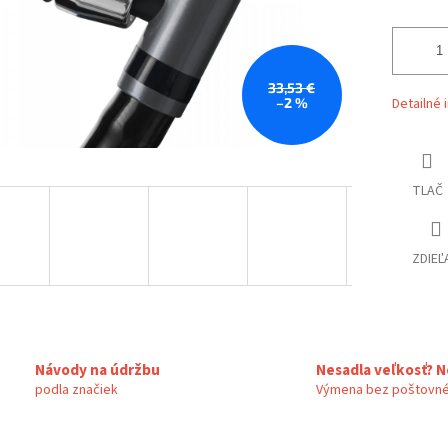
33,53 €
–2 %
Detailné 
TLAČ
ZDIEĽ
Návody na údržbu
Nesadla veľkosť? N
podla značiek
Výmena bez poštovné