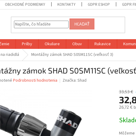
OBCHODNÉ PODMIENKY
KONTAKTY
GDPR ESHOP
GDPR F
HĽADAŤ
čenie
Prilby
Okuliare
Obuv
Rukavice
Komuni
na riadidlá
Montážny zámok SHAD S0SM11SC (veľkosť 3)
tážny zámok SHAD S0SM11SC (veľkosť
né
notené
Podrobnosti hodnotenia
Značka:
Shad
nie
u
33,53 €
32,
26,72 € 
Jednotk
Skla
iek.
cena:
Môžeme d