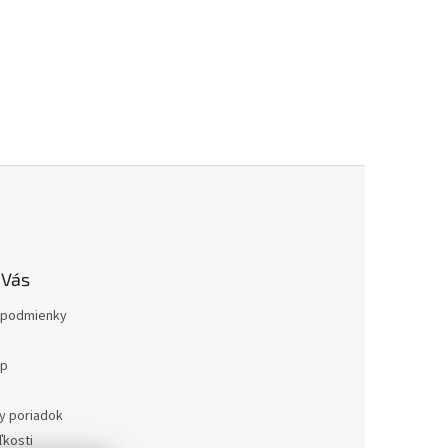
 Vás
podmienky
op
a
y poriadok
kosti