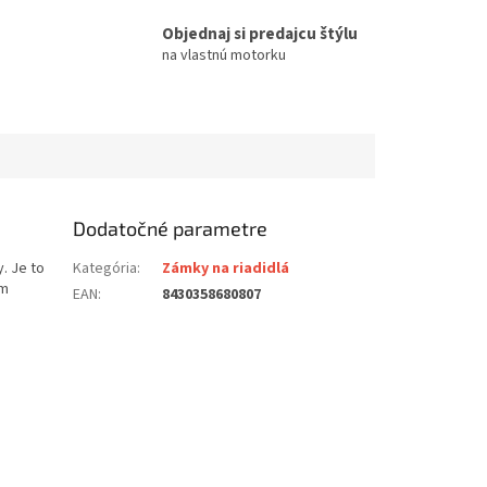
Objednaj si predajcu štýlu
na vlastnú motorku
Dodatočné parametre
. Je to
Kategória
:
Zámky na riadidlá
ém
EAN
:
8430358680807