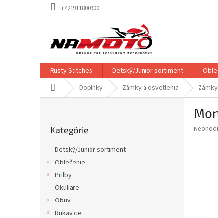
Prejsť
+421911800900
na
obsah
Rusty Stitches
Detský/Junior sortiment
Oble
Domov
Doplnky
Zámky a osvetlenia
Zámky 
B
Mon
o
Preskočiť
č
Priemer
Neohod
Kategórie
kategórie
n
hodnote
ý
produkt
Detský/Junior sortiment
p
je
Oblečenie
0,0
a
z
Prilby
n
5
e
Okuliare
hviezdič
l
Obuv
Rukavice