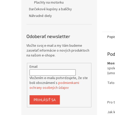
Plachty na motorku
Darčekové kupóny a balíčky
Náhradné diely
Odoberať newsletter
Popi
Vložte svoj e-mail a my Vám budeme
zasielať informácie o nových produktoch
Pod
na našom e-shope.
Mont
Email
spole
(umož
Vložením e-mailu potvrdzujete, že ste
Tato 
boli oboznámení s
podmienkami
ochrany osobných údajov
PRIHLÁSIŤ SA
Pro 
Jak 