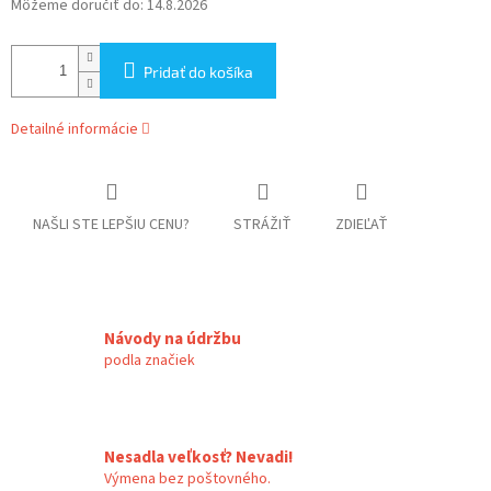
Môžeme doručiť do:
14.8.2026
Pridať do košíka
Detailné informácie
NAŠLI STE LEPŠIU CENU?
STRÁŽIŤ
ZDIEĽAŤ
Návody na údržbu
podla značiek
Nesadla veľkosť? Nevadi!
Výmena bez poštovného.