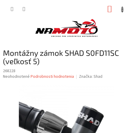
Prejsť
NÁKUP
na
obsah
KOŠÍK
Montážny zámok SHAD S0FD11SC
(veľkosť 5)
268228
Priemerné
Neohodnotené
Podrobnosti hodnotenia
Značka:
Shad
hodnotenie
produktu
je
0,0
z
5
hviezdičiek.