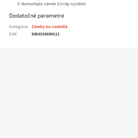
Namontujte zámek (Circlip systém)
Dodatočné parametre
Kategória
:
Zámky na riadidlá
EAN
:
8430358680111
Z
á
p
ä
t
i
e