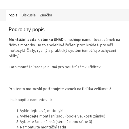
Popis
Diskusia
Značka
Podrobný popis
Montážní sada k zámku SHAD
umožňuje namontovat zámek na
řídítka motorky. Je to spolehlivé řešení proti krádeži pro váš
motocykl. Čistý, rychlý a praktický systém (umožňuje uchycení
přilby).
Tato montážní sada je nutná pro použití zámku řídítek.
Pro tento motocykl potřebujete zámek na řídítka velikosti 5
Jak koupit a namontovat:
Vyhledejte svůj motocykl
Vyhledejte montážní sadu (podle velikosti zámku)
Vyberte řadu zámků (série 2 nebo série 3)
Namontujte montážní sadu