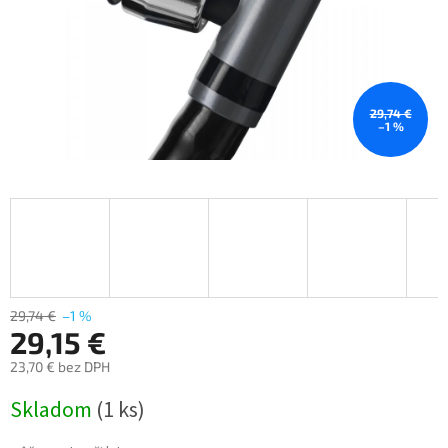
29,74 €
–1 %
29,74 €
–1 %
29,15 €
23,70 € bez DPH
Jednotková
Skladom
(1 ks)
cena: