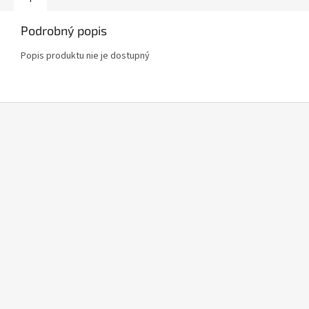
Podrobný popis
Popis produktu nie je dostupný
Z
á
p
ä
t
i
e