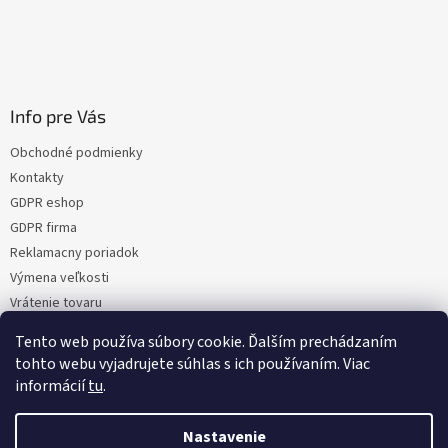
Info pre Vás
Obchodné podmienky
Kontakty
GDPR eshop
GDPR firma
Reklamacny poriadok
Výmena veľkosti
Vrátenie tovaru
Certifikacia
Tento web používa súbory cookie. Ďalším prechádzaním
Moja objednávka
tohto webu vyjadrujete súhlas s ich používaním. Viac
informácií
tu
.
Nastavenie
Vytvoril Shoptet