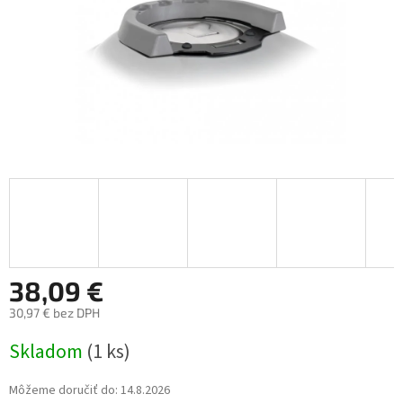
38,09 €
30,97 € bez DPH
Jednotková
Skladom
(1 ks)
cena:
Môžeme doručiť do:
14.8.2026