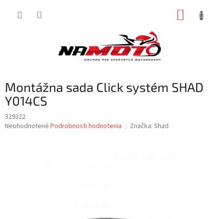
Prejsť
NÁKUP
na
obsah
KOŠÍK
Montážna sada Click systém SHAD
Y014CS
329322
Priemerné
Neohodnotené
Podrobnosti hodnotenia
Značka:
Shad
hodnotenie
produktu
je
0,0
z
5
hviezdičiek.