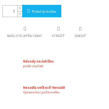
Pridať do košíka
NAŠLI STE LEPŠIU CENU?
STRÁŽIŤ
ZDIEĽAŤ
Návody na údržbu
podla značiek
Nesadla veľkosť? Nevadi!
Výmena bez poštovného.