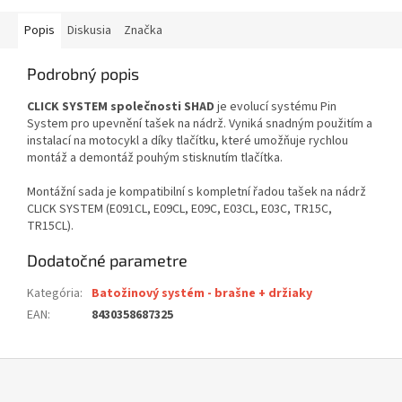
Popis
Diskusia
Značka
Podrobný popis
CLICK SYSTEM společnosti SHAD
je evolucí systému Pin
System pro upevnění tašek na nádrž. Vyniká snadným použitím a
instalací na motocykl a díky tlačítku, které umožňuje rychlou
montáž a demontáž pouhým stisknutím tlačítka.
Montážní sada je kompatibilní s kompletní řadou tašek na nádrž
CLICK SYSTEM (E091CL, E09CL, E09C, E03CL, E03C, TR15C,
TR15CL).
Dodatočné parametre
Kategória
:
Batožinový systém - brašne + držiaky
EAN
:
8430358687325
Z
á