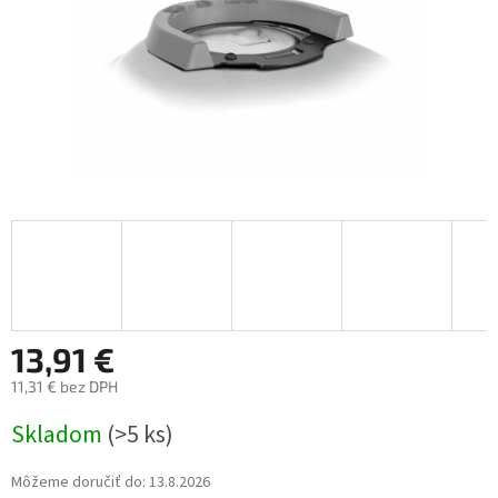
13,91 €
11,31 € bez DPH
Jednotková
Skladom
(>5 ks)
cena:
Môžeme doručiť do:
13.8.2026