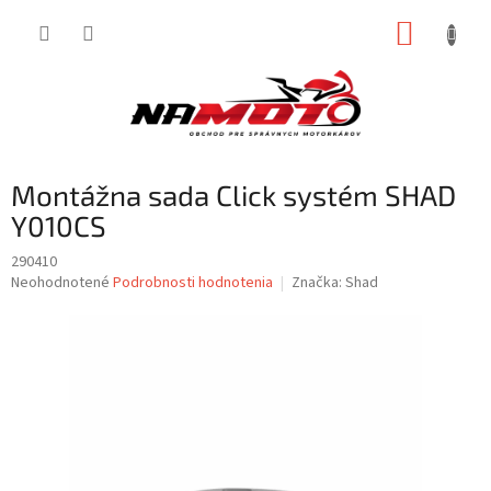
Prejsť
NÁKUP
na
obsah
KOŠÍK
Montážna sada Click systém SHAD
Y010CS
290410
Priemerné
Neohodnotené
Podrobnosti hodnotenia
Značka:
Shad
hodnotenie
produktu
je
0,0
z
5
hviezdičiek.