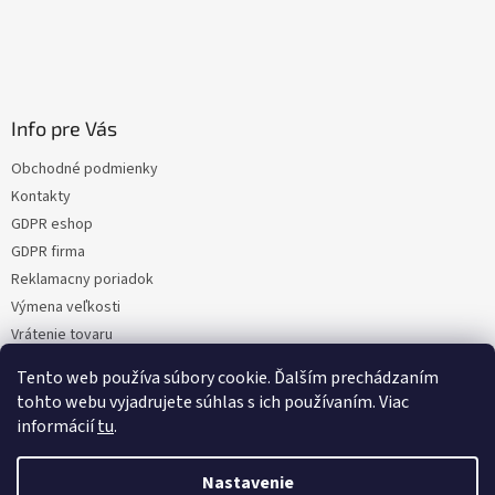
Info pre Vás
Obchodné podmienky
Kontakty
GDPR eshop
GDPR firma
Reklamacny poriadok
Výmena veľkosti
Vrátenie tovaru
Certifikacia
Tento web používa súbory cookie. Ďalším prechádzaním
Moja objednávka
tohto webu vyjadrujete súhlas s ich používaním. Viac
informácií
tu
.
Nastavenie
Vytvoril Shoptet