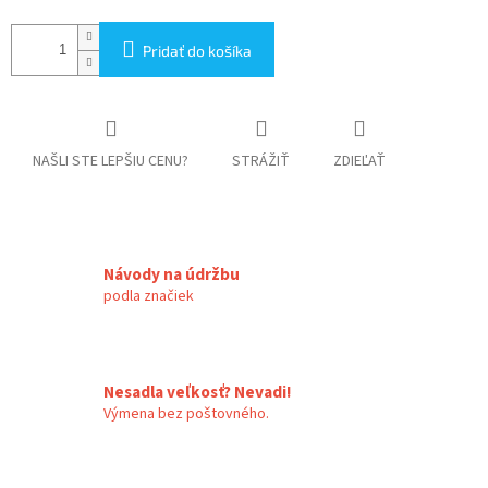
Pridať do košíka
NAŠLI STE LEPŠIU CENU?
STRÁŽIŤ
ZDIEĽAŤ
Návody na údržbu
podla značiek
Nesadla veľkosť? Nevadi!
Výmena bez poštovného.