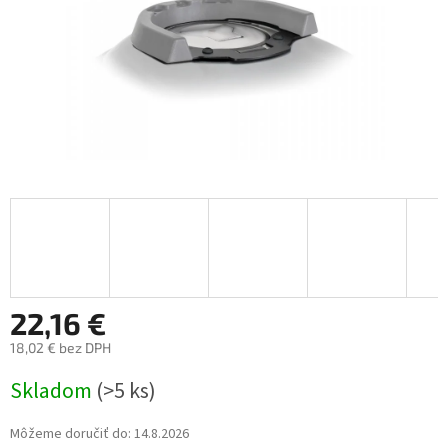
22,16 €
18,02 € bez DPH
Jednotková
Skladom
(>5 ks)
cena:
Môžeme doručiť do:
14.8.2026