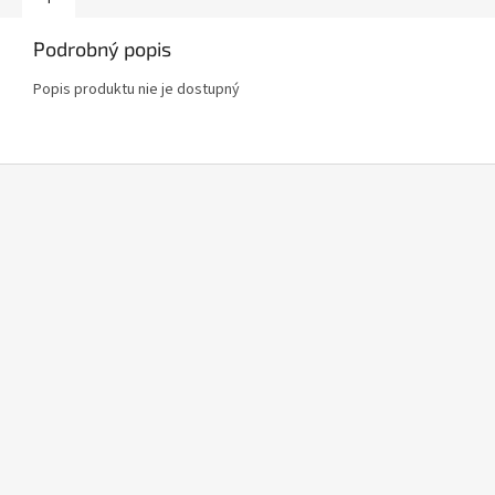
Podrobný popis
Popis produktu nie je dostupný
Z
á
p
ä
t
i
e