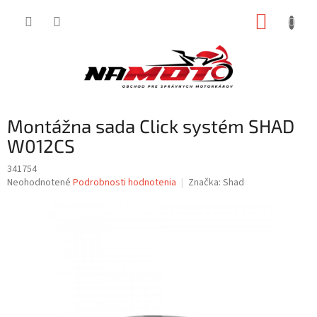
Prejsť
NÁKUP
na
obsah
KOŠÍK
Montážna sada Click systém SHAD
W012CS
341754
Priemerné
Neohodnotené
Podrobnosti hodnotenia
Značka:
Shad
hodnotenie
produktu
je
0,0
z
5
hviezdičiek.