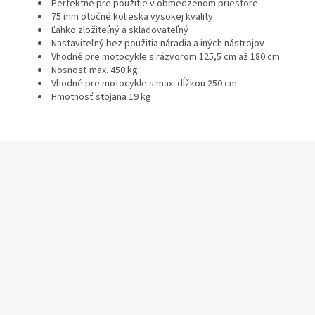
Perfektné pre použitie v obmedzenom priestore
75 mm otočné kolieska vysokej kvality
Ľahko zložiteľný a skladovateľný
Nastaviteľný bez použitia náradia a iných nástrojov
Vhodné pre motocykle s rázvorom 125,5 cm až 180 cm
Nosnosť max. 450 kg
Vhodné pre motocykle s max. dĺžkou 250 cm
Hmotnosť stojana 19 kg
Z
á
p
ä
t
i
e