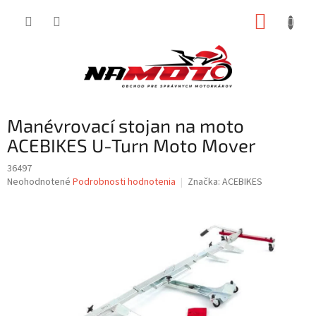
Prejsť
NÁKUP
na
obsah
KOŠÍK
Manévrovací stojan na moto
ACEBIKES U-Turn Moto Mover
36497
Priemerné
Neohodnotené
Podrobnosti hodnotenia
Značka:
ACEBIKES
hodnotenie
produktu
je
0,0
z
5
hviezdičiek.