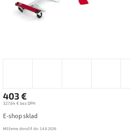
403 €
327,64 € bez DPH
Jednotková
E-shop sklad
cena:
Môžeme doručiť do:
14.8.2026