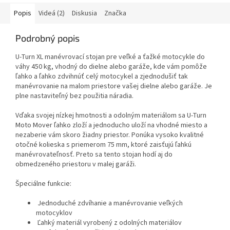
Popis
Videá (2)
Diskusia
Značka
Podrobný popis
U-Turn XL manévrovací stojan pre veľké a ťažké motocykle do
váhy 450 kg, vhodný do dielne alebo garáže, kde vám pomôže
ľahko a ľahko zdvihnúť celý motocykel a zjednodušiť tak
manévrovanie na malom priestore vašej dielne alebo garáže. Je
plne nastaviteľný bez použitia náradia.
Vďaka svojej nízkej hmotnosti a odolným materiálom sa U-Turn
Moto Mover ľahko zloží a jednoducho uloží na vhodné miesto a
nezaberie vám skoro žiadny priestor. Ponúka vysoko kvalitné
otočné kolieska s priemerom 75 mm, ktoré zaisťujú ľahkú
manévrovateľnosť. Preto sa tento stojan hodí aj do
obmedzeného priestoru v malej garáži.
Špeciálne funkcie:
Jednoduché zdvíhanie a manévrovanie veľkých
motocyklov
Ľahký materiál vyrobený z odolných materiálov