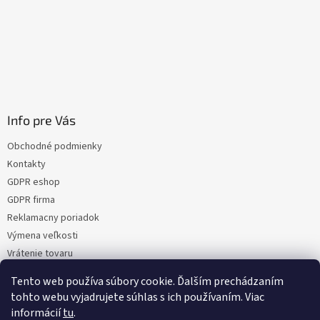
Info pre Vás
Obchodné podmienky
Kontakty
GDPR eshop
GDPR firma
Reklamacny poriadok
Výmena veľkosti
Vrátenie tovaru
Certifikacia
Tento web používa súbory cookie. Ďalším prechádzaním
Moja objednávka
tohto webu vyjadrujete súhlas s ich používaním. Viac
informácií
tu
.