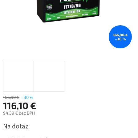
166,90 €
–30 %
166,90 €
–30 %
116,10 €
94,39 € bez DPH
Jednotková
Na dotaz
cena: