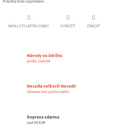
Položka bola vypredaná…
NAŠLI STE LEPŠIU CENU?
STRÁŽIŤ
ZDIEĽAŤ
Návody na údržbu
podla značiek
Nesadla veľkosť? Nevadi!
Výmena bez poštovného.
Doprava zdarma
nad 50 EUR