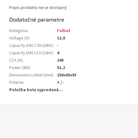
Popis produktu nie je dostupný
Dodatočné parametre
Kategória
:
Fulbat
Voltage (V)
:
12,8
Capacity (Ah) C20 (20Hr)
:
-
Capacity (Ah) C10 (10Hr)
:
4
CCA (A)
:
240
Power (Wh)
:
51,2
Dimensions LxWxH (mm)
:
150x65x93
Polarita
:
+ / -
Položka bola vypredaná…
Z
á
p
ä
t