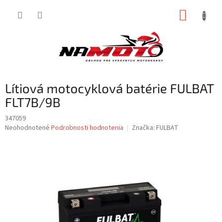
Prejsť
NÁKUP
na
obsah
KOŠÍK
Lítiová motocyklová batérie FULBAT
FLT7B/9B
347059
Priemerné
Neohodnotené
Podrobnosti hodnotenia
Značka:
FULBAT
hodnotenie
produktu
je
0,0
z
5
hviezdičiek.