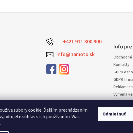
+421 911 800 900
Info pre
info@namoto.sk
Obchodné 
Kontakty
GDPR esh
GDPR firm
Reklamacn
Výmena veľ
Vrátenie t
Certifikaci
oužíva súbory cookie. Ďalším prechádzaním
Odmietnuť
yjadrujete súhlas s ich používaním. Viac
Moja obje
u
.