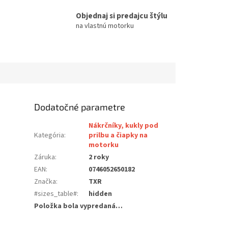
Objednaj si predajcu štýlu
na vlastnú motorku
Dodatočné parametre
Nákrčníky, kukly pod
Kategória
:
prilbu a čiapky na
motorku
Záruka
:
2 roky
EAN
:
0746052650182
Značka
:
TXR
#sizes_table#
:
hidden
Položka bola vypredaná…