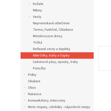
Košele
Mikiny
Vesty
Nepremokavé oblečenie
Termo, Funkčné, Chladiace
Motokrosove dresy
Tričká
Reflexné vesty a doplnky
Nákrčníky, kukly a čiapky
Ľadvinové pásy, opasky, traky
Ponožky
Prilby
Okuliare
Obuv
Rukavice
Komunikátory, Intercomy
Moto stojany, zdviháky - nájazdové rampy