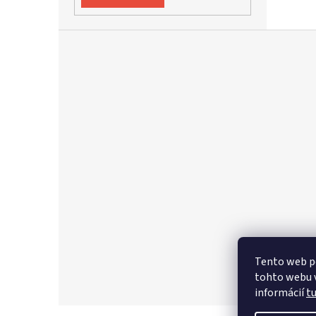
Z
á
p
ä
t
i
e
Tento web p
tohto webu v
informácií
t