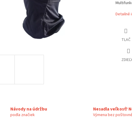
Multifunk
Detailné 
TLAČ
ZDIEĽ
Návody na údržbu
Nesadla veľkosť? N
podla značiek
Výmena bez poštovné