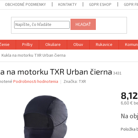
OBCHODNÉ PODMIENKY
KONTAKTY
GDPR ESHOP
GDPR F
HĽADAŤ
čenie
Prilby
Okuliare
Obuv
Rukavice
Komuni
Kukla na motorku TXR Urban čierna
la na motorku TXR Urban čierna
3431
né
notené
Podrobnosti hodnotenia
Značka:
TXR
nie
8,12
u
6,60 € b
Jednotk
Na ob
cena:
iek.
Položka 