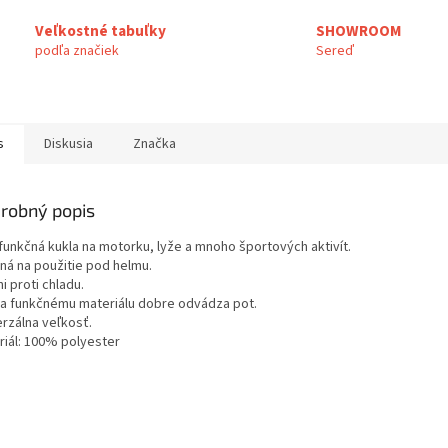
Veľkostné tabuľky
SHOWROOM
podľa značiek
Sereď
s
Diskusia
Značka
robný popis
ifunkčná kukla na motorku, lyže a mnoho športových aktivít.
ná na použitie pod helmu.
i proti chladu.
a funkčnému materiálu dobre odvádza pot.
erzálna veľkosť.
riál: 100% polyester