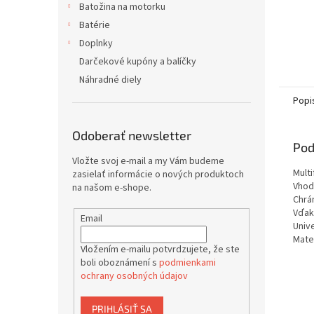
Batožina na motorku
Batérie
Doplnky
Darčekové kupóny a balíčky
Náhradné diely
Popi
Odoberať newsletter
Pod
Vložte svoj e-mail a my Vám budeme
Mult
zasielať informácie o nových produktoch
Vhod
na našom e-shope.
Chrán
Vďak
Email
Univ
Mate
Vložením e-mailu potvrdzujete, že ste
boli oboznámení s
podmienkami
ochrany osobných údajov
PRIHLÁSIŤ SA