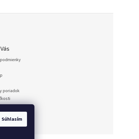
 Vás
podmienky
op
a
y poriadok
kosti
ovaru
a
Súhlasím
dnávka