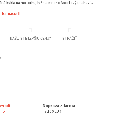
čná kukla na motorku, lyže a mnoho športových aktivít.
informácie
NAŠLI STE LEPŠIU CENU?
STRÁŽIŤ
AŤ
evadi!
Doprava zdarma
ho.
nad 50 EUR