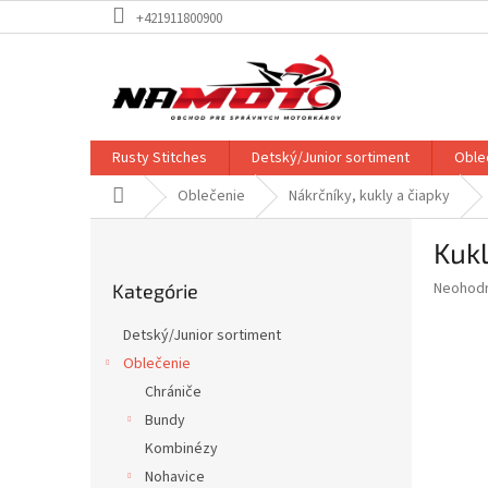
Prejsť
+421911800900
na
obsah
Rusty Stitches
Detský/Junior sortiment
Oble
Domov
Oblečenie
Nákrčníky, kukly a čiapky
B
Kuk
o
Preskočiť
č
Priemer
Neohod
Kategórie
kategórie
n
hodnote
ý
produkt
Detský/Junior sortiment
p
je
Oblečenie
0,0
a
z
Chrániče
n
5
e
Bundy
hviezdič
l
Kombinézy
Nohavice