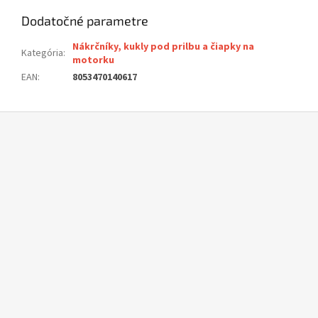
Dodatočné parametre
Nákrčníky, kukly pod prilbu a čiapky na
Kategória
:
motorku
EAN
:
8053470140617
Z
á
p
ä
t
i
e