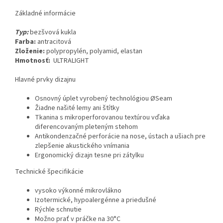
Základné informácie
Typ:
bezšvová kukla
Farba:
antracitová
Zloženie:
polypropylén, polyamid, elastan
Hmotnosť:
ULTRALIGHT
Hlavné prvky dizajnu
Osnovný úplet vyrobený technológiou ØSeam
Žiadne našité lemy ani štítky
Tkanina s mikroperforovanou textúrou vďaka
diferencovaným pleteným stehom
Antikondenzačné perforácie na nose, ústach a ušiach pre
zlepšenie akustického vnímania
Ergonomický dizajn tesne pri zátylku
Technické špecifikácie
vysoko výkonné mikrovlákno
Izotermické, hypoalergénne a priedušné
Rýchle schnutie
Možno prať v práčke na 30°C