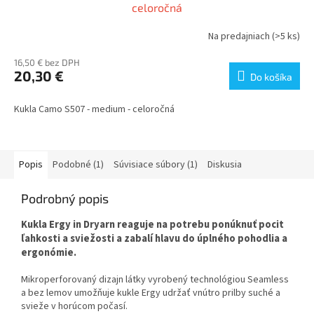
celoročná
Na predajniach
(>5 ks)
16,50 € bez DPH
20,30 €
Do košíka
Kukla Camo S507 - medium - celoročná
Popis
Podobné (1)
Súvisiace súbory (1)
Diskusia
Podrobný popis
Kukla Ergy in Dryarn reaguje na potrebu ponúknuť pocit
ľahkosti a sviežosti a zabalí hlavu do úplného pohodlia a
ergonómie.
Mikroperforovaný dizajn látky vyrobený technológiou Seamless
a bez lemov umožňuje kukle Ergy udržať vnútro prilby suché a
svieže v horúcom počasí.