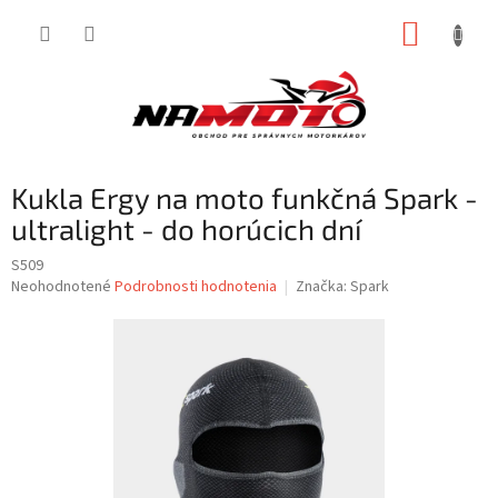
Prejsť
NÁKUP
na
obsah
KOŠÍK
Kukla Ergy na moto funkčná Spark -
ultralight - do horúcich dní
S509
Priemerné
Neohodnotené
Podrobnosti hodnotenia
Značka:
Spark
hodnotenie
produktu
je
0,0
z
5
hviezdičiek.