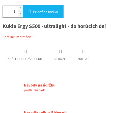
Pridať do košíka
Kukla Ergy S509 - ultralight - do horúcich dní
Detailné informácie
NAŠLI STE LEPŠIU CENU?
STRÁŽIŤ
ZDIEĽAŤ
Návody na údržbu
podla značiek
Nesadla veľkosť? Nevadi!