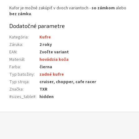
Kufor je možné zakúpiť v dvoch variantoch -
so zámkom
alebo
bez zámku
.
Dodatočné parametre
Kategória
:
Kufre
Záruka
:
2 roky
EAN
:
Zvoľte variant
Materiál
:
hovädzia koža
Farba
:
čierna
Typ batožiny
:
zadné kufre
Typ stroja
:
cruiser, chopper, cafe racer
Značka
:
TXR
#sizes_table#
:
hidden
Z
á
p
ä