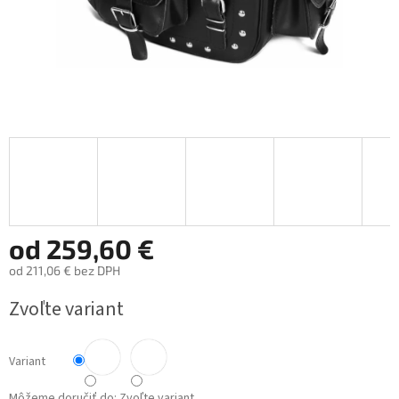
od
259,60 €
od
211,06 €
bez DPH
Jednotková
Zvoľte variant
cena:
Variant
Môžeme doručiť do:
Zvoľte variant