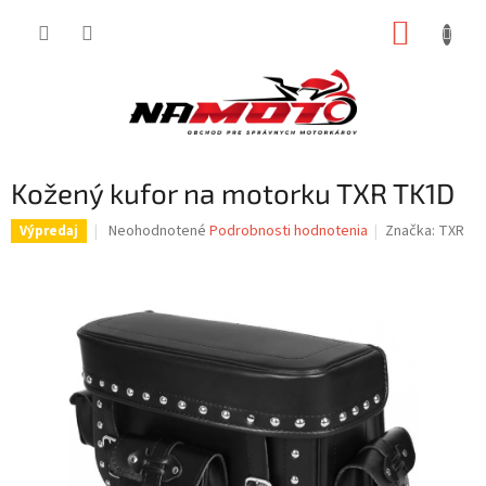
Prejsť
NÁKUP
na
obsah
KOŠÍK
Kožený kufor na motorku TXR TK1D
Priemerné
Neohodnotené
Podrobnosti hodnotenia
Značka:
TXR
Výpredaj
hodnotenie
produktu
je
0,0
z
5
hviezdičiek.