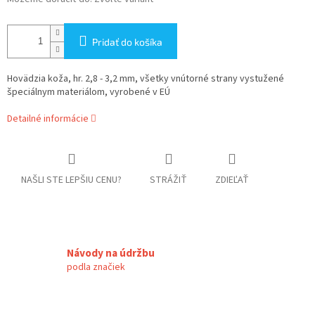
Pridať do košíka
Hovädzia koža, hr. 2,8 - 3,2 mm, všetky vnútorné strany vystužené
špeciálnym materiálom, vyrobené v EÚ
Detailné informácie
NAŠLI STE LEPŠIU CENU?
STRÁŽIŤ
ZDIEĽAŤ
Návody na údržbu
podla značiek