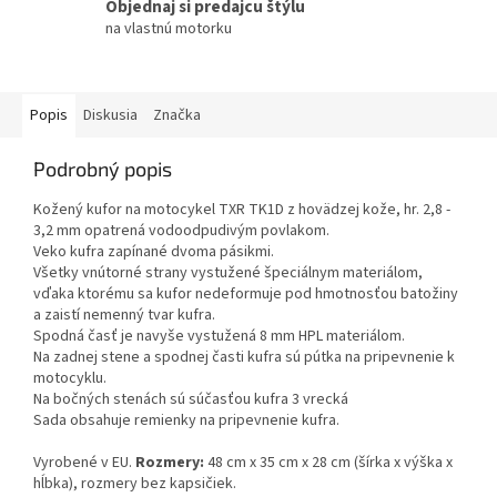
Objednaj si predajcu štýlu
na vlastnú motorku
Popis
Diskusia
Značka
Podrobný popis
Kožený kufor na motocykel TXR TK1D z hovädzej kože, hr. 2,8 -
3,2 mm opatrená vodoodpudivým povlakom.
Veko kufra zapínané dvoma pásikmi.
Všetky vnútorné strany vystužené špeciálnym materiálom,
vďaka ktorému sa kufor nedeformuje pod hmotnosťou batožiny
a zaistí nemenný tvar kufra.
Spodná časť je navyše vystužená 8 mm HPL materiálom.
Na zadnej stene a spodnej časti kufra sú pútka na pripevnenie k
motocyklu.
Na bočných stenách sú súčasťou kufra 3 vrecká
Sada obsahuje remienky na pripevnenie kufra.
Vyrobené v EU.
Rozmery:
48
cm x 35 cm x 28 cm (šírka x výška x
hĺbka), rozmery bez kapsičiek.