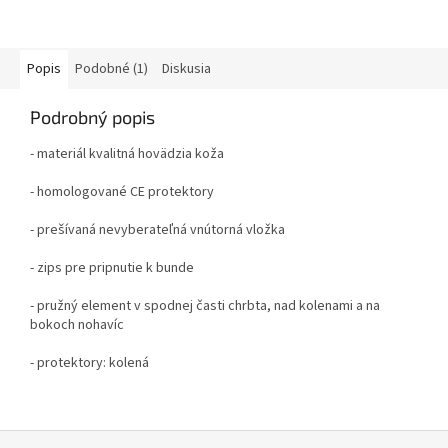
Popis
Podobné (1)
Diskusia
Podrobný popis
- materiál kvalitná hovädzia koža
- homologované CE protektory
- prešívaná nevyberateľná vnútorná vložka
- zips pre pripnutie k bunde
- pružný element v spodnej časti chrbta, nad kolenami a na
bokoch nohavíc
- protektory: kolená
Z