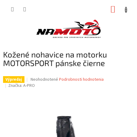
Prejsť
NÁKUP
na
obsah
KOŠÍK
Kožené nohavice na motorku
MOTORSPORT pánske čierne
Priemerné
Neohodnotené
Podrobnosti hodnotenia
Výpredaj
hodnotenie
Značka:
A-PRO
produktu
je
0,0
z
5
hviezdičiek.