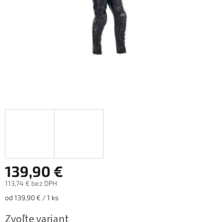
139,90 €
113,74 € bez DPH
Jednotková
od 139,90 € / 1 ks
cena:
Zvoľte variant