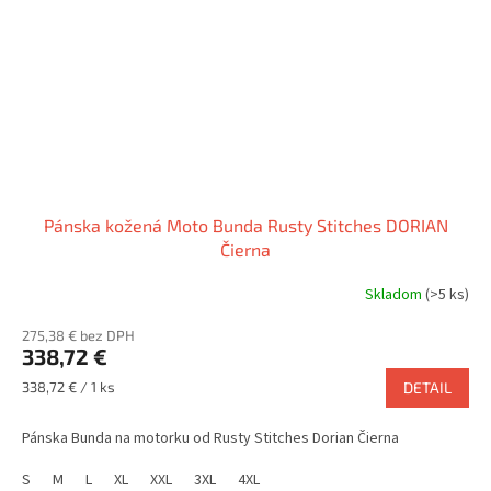
Pánska kožená Moto Bunda Rusty Stitches DORIAN
Čierna
Skladom
(>5 ks)
275,38 € bez DPH
338,72 €
Jednotková
338,72 € / 1 ks
DETAIL
cena:
Pánska Bunda na motorku od Rusty Stitches Dorian Čierna
S
M
L
XL
XXL
3XL
4XL