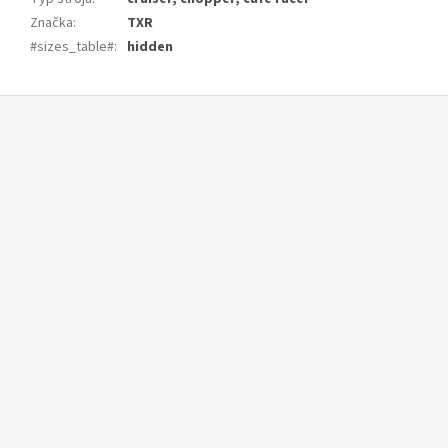
Značka
:
TXR
#sizes_table#
:
hidden
Z
á
p
ä
t
i
e