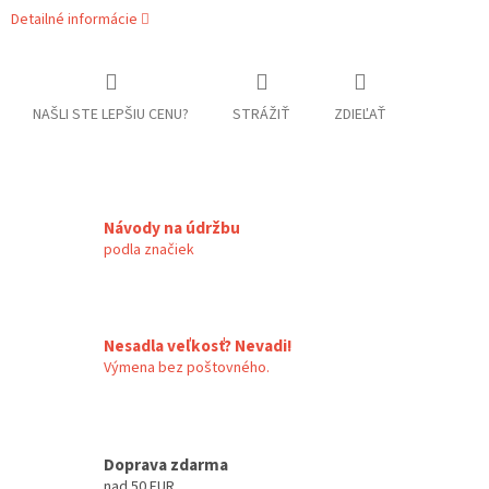
Detailné informácie
NAŠLI STE LEPŠIU CENU?
STRÁŽIŤ
ZDIEĽAŤ
Návody na údržbu
podla značiek
Nesadla veľkosť? Nevadi!
Výmena bez poštovného.
Doprava zdarma
nad 50 EUR