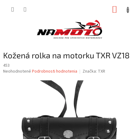
Prejsť
NÁKUP
na
obsah
KOŠÍK
Kožená rolka na motorku TXR VZ18
453
Priemerné
Neohodnotené
Podrobnosti hodnotenia
Značka:
TXR
hodnotenie
produktu
je
0,0
z
5
hviezdičiek.