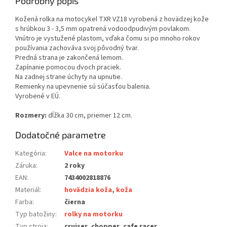
Podrobný popis
Kožená rolka na motocykel TXR VZ18 vyrobená z hovädzej kože
s hrúbkou 3 - 3,5 mm opatrená vodoodpudivým povlakom.
Vnútro je vystužené plastom, vďaka čomu si po mnoho rokov
používania zachováva svoj pôvodný tvar.
Predná strana je zakončená lemom.
Zapínanie pomocou dvoch praciek.
Na zadnej strane úchyty na upnutie.
Remienky na upevnenie sú súčasťou balenia.
Vyrobené v EÚ.
Rozmery:
dĺžka 30 cm, priemer 12 cm.
Dodatočné parametre
Kategória
:
Valce na motorku
Záruka
:
2 roky
EAN
:
7434002818876
Materiál
:
hovädzia koža
,
koža
Farba
:
čierna
Typ batožiny
:
rolky na motorku
Typ stroja
:
cruiser, chopper, cafe racer