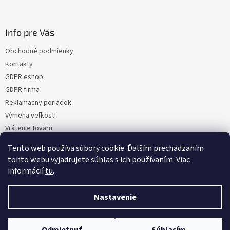
Info pre Vás
Obchodné podmienky
Kontakty
GDPR eshop
GDPR firma
Reklamacny poriadok
Výmena veľkosti
Vrátenie tovaru
Certifikacia
Tento web používa súbory cookie. Ďalším prechádzaním
Moja objednávka
tohto webu vyjadrujete súhlas s ich používaním. Viac
informácií
tu
.
Nastavenie
Vytvoril Shoptet