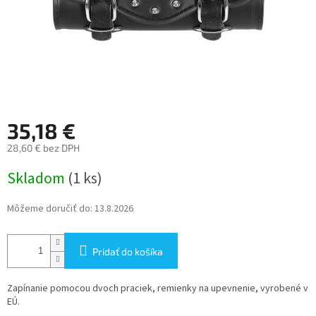
35,18 €
28,60 € bez DPH
Jednotková
Skladom
(1 ks)
cena:
Môžeme doručiť do:
13.8.2026
Pridať do košíka
Zapínanie pomocou dvoch praciek, remienky na upevnenie, vyrobené v
EÚ.