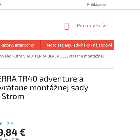
IRMA
REKLAMACNY PORIADOK
VÝMENA VEĽKOSTI
Prihlásenie
VRÁTENIE 
NÁKUPNÝ
Prázdny košík
KOŠÍK
kátory, Intercomy
Moto stojany, zdviháky - nájazdové rampy
kového kufra SHAD TERRA BLACK 55L, vrátane montážnej
ERRA TR40 adventure a
 vrátane montážnej sady
-Strom
 €
–2 %
9,84 €
 € bez DPH