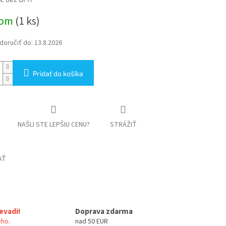
ová
dom
(1 ks)
oručiť do:
13.8.2026
Pridať do košíka
NAŠLI STE LEPŠIU CENU?
STRÁŽIŤ
AŤ
evadi!
Doprava zdarma
ho.
nad 50 EUR