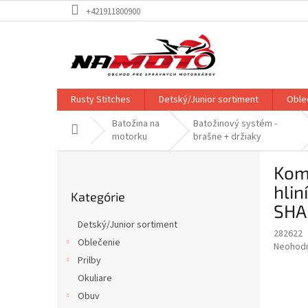
Prejsť
+421911800900
na
obsah
Rusty Stitches
Detský/Junior sortiment
Oble
Batožina na
Batožinový systém -
Domov
motorku
brašne + držiaky
B
Kom
o
Preskočiť
č
hli
Kategórie
kategórie
n
SHA
ý
Detský/Junior sortiment
p
282622
Oblečenie
Priemer
Neohod
a
hodnote
Prilby
n
produkt
e
Okuliare
je
l
Obuv
0,0