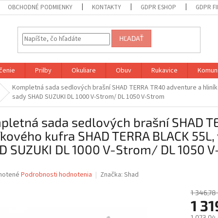
OBCHODNÉ PODMIENKY
KONTAKTY
GDPR ESHOP
GDPR F
HĽADAŤ
čenie
Prilby
Okuliare
Obuv
Rukavice
Komuni
Kompletná sada sedlových brašní SHAD TERRA TR40 adventure a hliní
sady SHAD SUZUKI DL 1000 V-Strom/ DL 1050 V-Strom
pletná sada sedlových brašní SHAD T
níkového kufra SHAD TERRA BLACK 55L,
D SUZUKI DL 1000 V-Strom/ DL 1050 V
né
notené
Podrobnosti hodnotenia
Značka:
Shad
nie
u
1 346,78
1 31
1 073,04