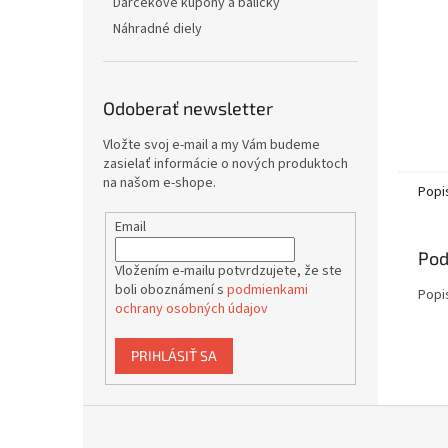
Darčekové kupóny a balíčky
Náhradné diely
Odoberať newsletter
Vložte svoj e-mail a my Vám budeme
zasielať informácie o nových produktoch
na našom e-shope.
Popi
Email
Pod
Vložením e-mailu potvrdzujete, že ste
boli oboznámení s
podmienkami
Popi
ochrany osobných údajov
PRIHLÁSIŤ SA
Z
á