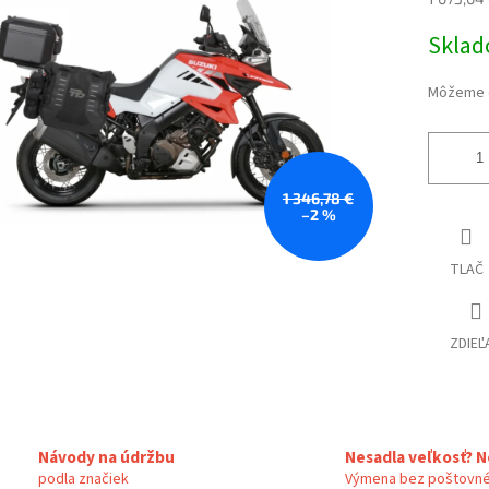
Jednotk
Skla
iek.
cena:
Môžeme d
1 346,78 €
–2 %
TLAČ
ZDIEĽ
Návody na údržbu
Nesadla veľkosť? N
podla značiek
Výmena bez poštovné