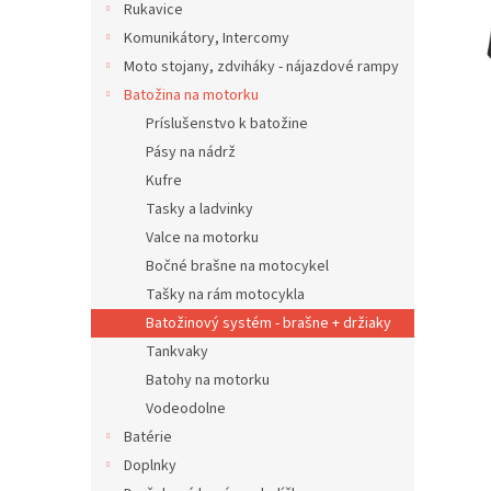
z
Rukavice
5
Komunikátory, Intercomy
hviezdič
Moto stojany, zdviháky - nájazdové rampy
Batožina na motorku
Príslušenstvo k batožine
Pásy na nádrž
Kufre
Tasky a ladvinky
Valce na motorku
Bočné brašne na motocykel
Tašky na rám motocykla
Batožinový systém - brašne + držiaky
Tankvaky
Batohy na motorku
Vodeodolne
Batérie
Doplnky