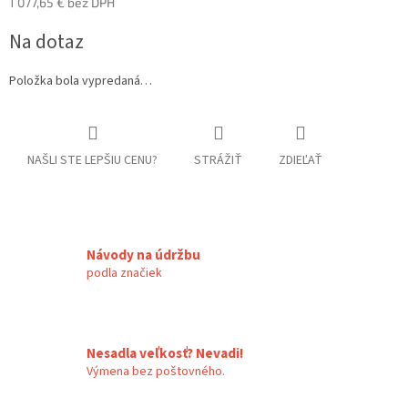
1 077,65 € bez DPH
Jednotková
Na dotaz
cena:
Položka bola vypredaná…
NAŠLI STE LEPŠIU CENU?
STRÁŽIŤ
ZDIEĽAŤ
Návody na údržbu
podla značiek
Nesadla veľkosť? Nevadi!
Výmena bez poštovného.