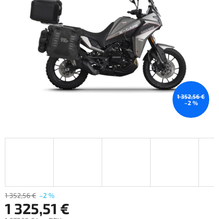
5
hviezdičiek.
1 352,56 €
–2 %
1 352,56 €
–2 %
1 325,51 €