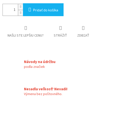
Pridať do košíka
NAŠLI STE LEPŠIU CENU?
STRÁŽIŤ
ZDIEĽAŤ
Návody na údržbu
podla značiek
Nesadla veľkosť? Nevadi!
Výmena bez poštovného.