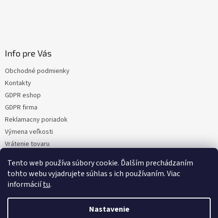
Info pre Vás
Obchodné podmienky
Kontakty
GDPR eshop
GDPR firma
Reklamacny poriadok
Výmena veľkosti
Vrátenie tovaru
Certifikacia
Tento web používa súbory cookie. Ďalším prechádzaním
Moja objednávka
tohto webu vyjadrujete súhlas s ich používaním. Viac
informácií
tu
.
Nastavenie
Vytvoril Shoptet