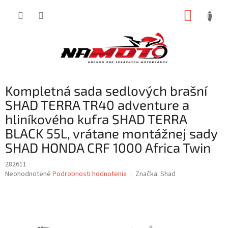
Prejsť
NÁKUP
na
obsah
KOŠÍK
Kompletná sada sedlových brašní
SHAD TERRA TR40 adventure a
hliníkového kufra SHAD TERRA
BLACK 55L, vrátane montážnej sady
SHAD HONDA CRF 1000 Africa Twin
282611
Priemerné
Neohodnotené
Podrobnosti hodnotenia
Značka:
Shad
hodnotenie
produktu
je
0,0
z