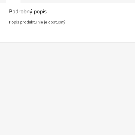
Podrobný popis
Popis produktu nie je dostupný
Z
á
p
ä
t
i
e