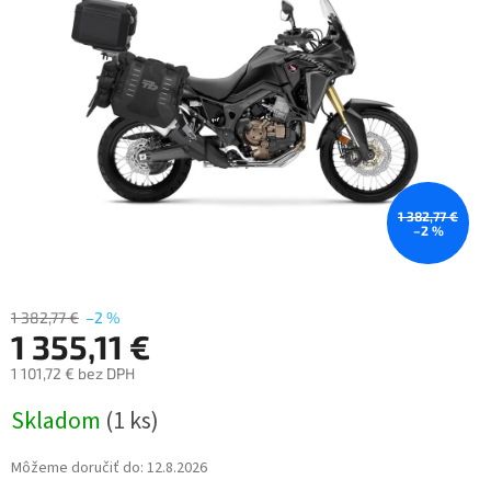
5
hviezdičiek.
1 382,77 €
–2 %
1 382,77 €
–2 %
1 355,11 €
1 101,72 € bez DPH
Jednotková
Skladom
(1 ks)
cena:
Môžeme doručiť do:
12.8.2026