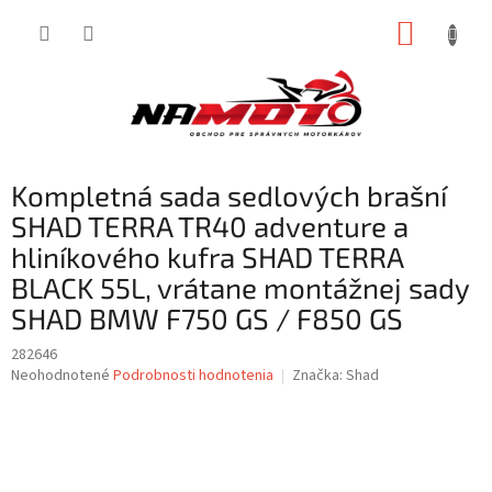
Prejsť
NÁKUP
na
obsah
KOŠÍK
Kompletná sada sedlových brašní
SHAD TERRA TR40 adventure a
hliníkového kufra SHAD TERRA
BLACK 55L, vrátane montážnej sady
SHAD BMW F750 GS / F850 GS
282646
Priemerné
Neohodnotené
Podrobnosti hodnotenia
Značka:
Shad
hodnotenie
produktu
je
0,0
z