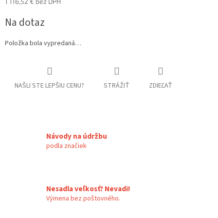
1 116,52 € bez DPH
Jednotková
Na dotaz
cena:
Položka bola vypredaná…
NAŠLI STE LEPŠIU CENU?
STRÁŽIŤ
ZDIEĽAŤ
Návody na údržbu
podla značiek
Nesadla veľkosť? Nevadi!
Výmena bez poštovného.