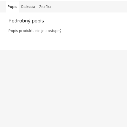
Popis
Diskusia
Značka
Podrobný popis
Popis produktu nie je dostupný
Z
á
p
ä
t
i
e