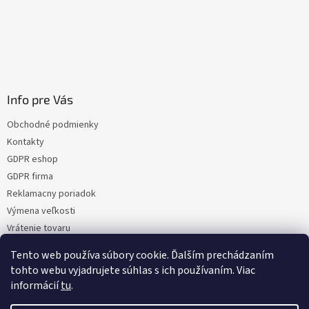
Info pre Vás
Obchodné podmienky
Kontakty
GDPR eshop
GDPR firma
Reklamacny poriadok
Výmena veľkosti
Vrátenie tovaru
Certifikacia
Tento web používa súbory cookie. Ďalším prechádzaním
Moja objednávka
tohto webu vyjadrujete súhlas s ich používaním. Viac
informácií
tu
.