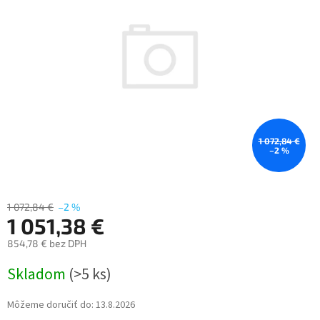
5
hviezdičiek.
1 072,84 €
–2 %
1 072,84 €
–2 %
1 051,38 €
854,78 € bez DPH
Jednotková
Skladom
(>5 ks)
cena:
Môžeme doručiť do:
13.8.2026