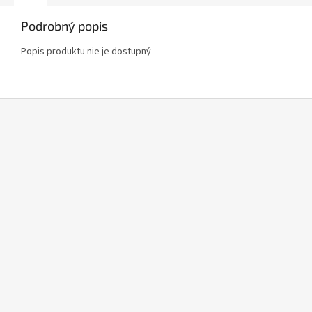
Podrobný popis
Popis produktu nie je dostupný
Z
á
p
ä
t
i
e