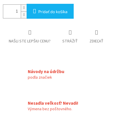
Pridať do košíka
NAŠLI STE LEPŠIU CENU?
STRÁŽIŤ
ZDIEĽAŤ
Návody na údržbu
podla značiek
Nesadla veľkosť? Nevadi!
Výmena bez poštovného.