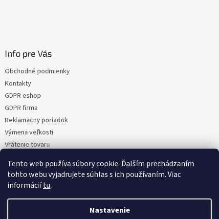
Info pre Vás
Obchodné podmienky
Kontakty
GDPR eshop
GDPR firma
Reklamacny poriadok
Výmena veľkosti
Vrátenie tovaru
Certifikacia
Tento web používa súbory cookie. Ďalším prechádzaním
Moja objednávka
tohto webu vyjadrujete súhlas s ich používaním. Viac
informácií
tu
.
Nastavenie
Vytvoril Shoptet