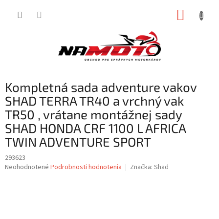
Prejsť
NÁKUP
na
obsah
KOŠÍK
Kompletná sada adventure vakov
SHAD TERRA TR40 a vrchný vak
TR50 , vrátane montážnej sady
SHAD HONDA CRF 1100 L AFRICA
TWIN ADVENTURE SPORT
293623
Priemerné
Neohodnotené
Podrobnosti hodnotenia
Značka:
Shad
hodnotenie
produktu
je
0,0
z