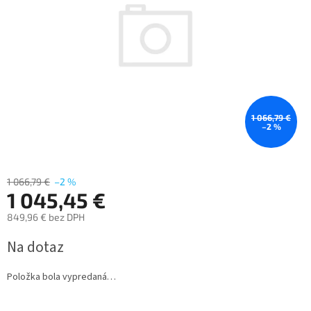
1 066,79 €
–2 %
1 066,79 €
–2 %
1 045,45 €
849,96 € bez DPH
Jednotková
Na dotaz
cena:
Položka bola vypredaná…