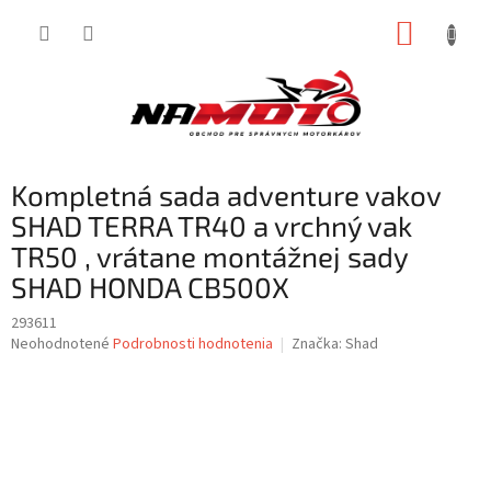
Prejsť
NÁKUP
na
obsah
KOŠÍK
Kompletná sada adventure vakov
SHAD TERRA TR40 a vrchný vak
TR50 , vrátane montážnej sady
SHAD HONDA CB500X
293611
Priemerné
Neohodnotené
Podrobnosti hodnotenia
Značka:
Shad
hodnotenie
produktu
je
0,0
z
5
hviezdičiek.