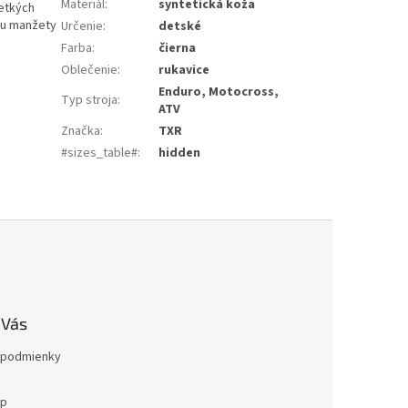
Materiál
:
syntetická koža
šetkých
ou manžety
Určenie
:
detské
Farba
:
čierna
Oblečenie
:
rukavice
Enduro, Motocross,
Typ stroja
:
ATV
Značka
:
TXR
#sizes_table#
:
hidden
 Vás
podmienky
op