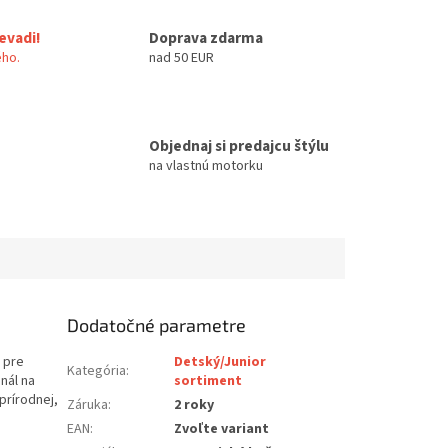
evadi!
Doprava zdarma
ho.
nad 50 EUR
Objednaj si predajcu štýlu
na vlastnú motorku
Dodatočné parametre
 pre
Detský/Junior
Kategória
:
nál na
sortiment
prírodnej,
Záruka
:
2 roky
EAN
:
Zvoľte variant