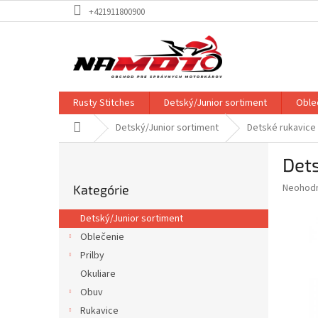
Prejsť
+421911800900
na
obsah
Rusty Stitches
Detský/Junior sortiment
Oble
Domov
Detský/Junior sortiment
Detské rukavice
B
Dets
o
Preskočiť
č
Priemer
Neohod
Kategórie
kategórie
n
hodnote
ý
produkt
Detský/Junior sortiment
p
je
Oblečenie
0,0
a
z
Prilby
n
5
e
Okuliare
hviezdič
l
Obuv
Rukavice