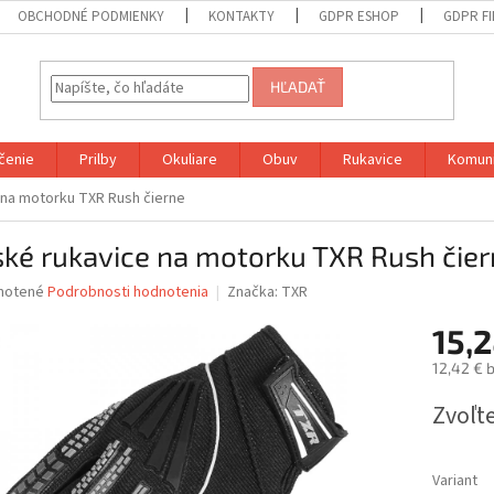
OBCHODNÉ PODMIENKY
KONTAKTY
GDPR ESHOP
GDPR F
HĽADAŤ
čenie
Prilby
Okuliare
Obuv
Rukavice
Komuni
 na motorku TXR Rush čierne
ké rukavice na motorku TXR Rush čie
né
notené
Podrobnosti hodnotenia
Značka:
TXR
nie
15,2
u
12,42 € 
Jednotk
Zvoľte
cena:
iek.
Variant