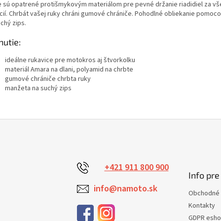
e sú opatrené protišmykovým materiálom pre pevné držanie riadidiel za v
ácií. Chrbát vašej ruky chráni gumové chrániče. Pohodlné obliekanie pomoc
chý zips.
nutie:
ideálne rukavice pre motokros aj štvorkolku
materiál Amara na dlani, polyamid na chrbte
gumové chrániče chrbta ruky
manžeta na suchý zips
+421 911 800 900
Info pre
info@namoto.sk
Obchodné 
Kontakty
GDPR esh