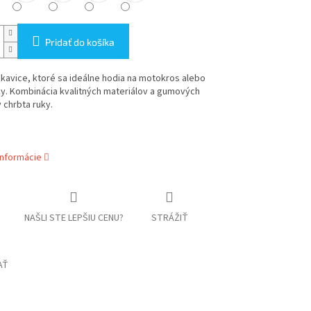
Pridať do košíka
kavice, ktoré sa ideálne hodia na motokros alebo
y. Kombinácia kvalitných materiálov a gumových
 chrbta ruky.
informácie
NAŠLI STE LEPŠIU CENU?
STRÁŽIŤ
AŤ