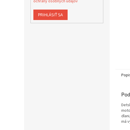
ochrany osobných údajov
PRIHLÁSIŤ SA
Popi
Pod
Dets
moto
dlan
má v