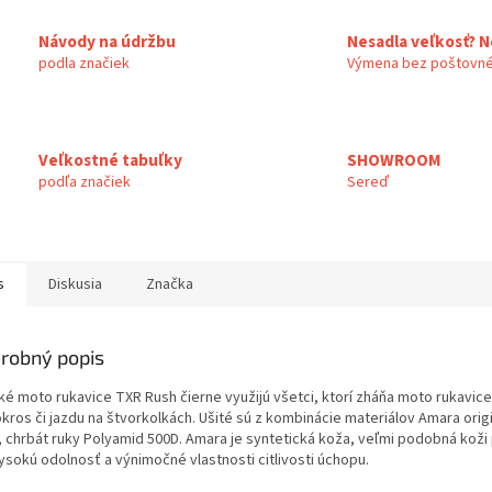
Návody na údržbu
Nesadla veľkosť? N
podla značiek
Výmena bez poštovné
Veľkostné tabuľky
SHOWROOM
podľa značiek
Sereď
s
Diskusia
Značka
robný popis
ké moto rukavice TXR Rush čierne využijú všetci, ktorí zháňa moto rukavice
kros či jazdu na štvorkolkách. Ušité sú z kombinácie materiálov Amara origi
i, chrbát ruky Polyamid 500D. Amara je syntetická koža, veľmi podobná koži 
ysokú odolnosť a výnimočné vlastnosti citlivosti úchopu.