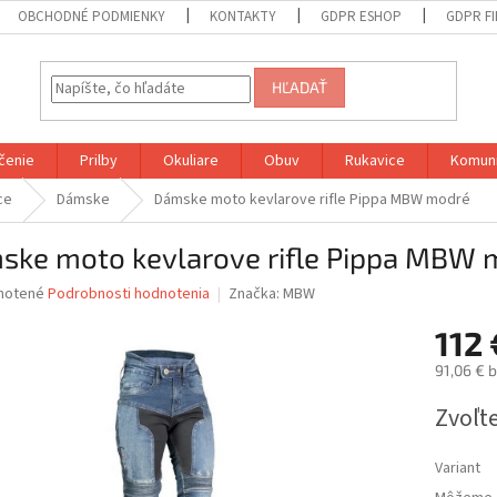
OBCHODNÉ PODMIENKY
KONTAKTY
GDPR ESHOP
GDPR F
HĽADAŤ
čenie
Prilby
Okuliare
Obuv
Rukavice
Komuni
ce
Dámske
Dámske moto kevlarove rifle Pippa MBW modré
ske moto kevlarove rifle Pippa MBW 
né
notené
Podrobnosti hodnotenia
Značka:
MBW
nie
112 
u
91,06 € 
Jednotk
Zvoľte
cena:
iek.
Variant