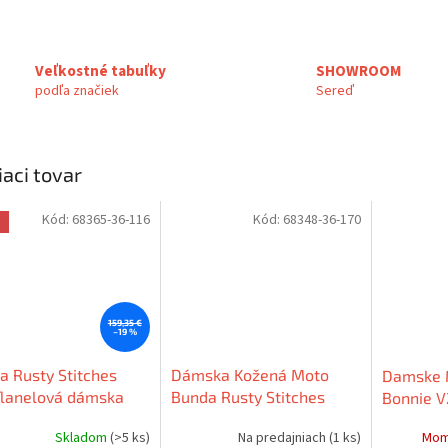
Veľkostné tabuľky
SHOWROOM
podľa značiek
Sereď
iaci tovar
Kód:
68365-36-116
Kód:
68348-36-170
a
159,35 €
–19 %
a Rusty Stitches
Dámska Kožená Moto
Damske 
flanelová dámska
Bunda Rusty Stitches
Bonnie V
ena/Cierna
ALICE Zelena/Cierna
Mentol/
Skladom
(>5 ks)
Na predajniach
(1 ks)
Mom