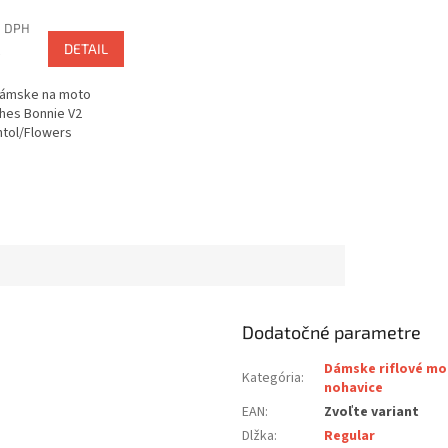
z DPH
€
DETAIL
dámske na moto
ches Bonnie V2
tol/Flowers
Dodatočné parametre
Dámske riflové m
Kategória
:
nohavice
EAN
:
Zvoľte variant
Dlžka
:
Regular