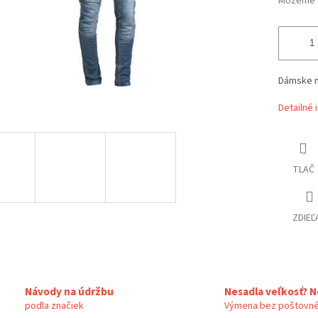
Môžeme d
Dámske m
Detailné 
TLAČ
ZDIEĽ
Návody na údržbu
Nesadla veľkosť? N
podla značiek
Výmena bez poštovné