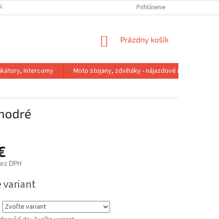
IRMA
REKLAMACNY PORIADOK
VÝMENA VEĽKOSTI
Prihlásenie
VRÁTENIE 
NÁKUPNÝ
Prázdny košík
KOŠÍK
kátory, Intercomy
Moto stojany, zdviháky - nájazdové rampy
modré
€
bez DPH
ová
 variant