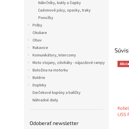
Nákrčníky, kukly a čiapky
Ľadvinové pásy, opasky, traky
Ponožky
Prilby
Okuliare
Obuv
Rukavice
Súvis
Komunikátory, Intercomy
Moto stojany, zdviháky - nájazdové rampy
Akci
Batožina na motorku
Batérie
Doplnky
Darčekové kupóny a balíčky
Náhradné diely
Košel
LISS 
Cerv
Odoberať newsletter