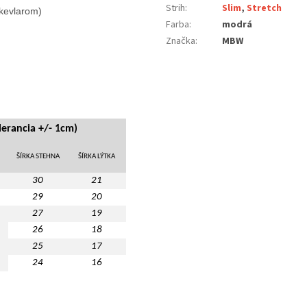
Strih
:
Slim
,
Stretch
kevlarom)

Farba
:
modrá
Značka
:
MBW
lerancia +/- 1cm)
ŠÍRKA STEHNA
ŠÍRKA LÝTKA
30
21
29
20
27
19
26
18
25
17
24
16