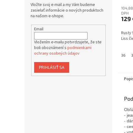
Vložte svoj e-mail a my Vám budeme
104,88
zasielať informácie o nových produktoch
DPH
na našom e-shope.
129 
Email
Rusty 
Liss č
Vložením e-mailu potvrdzujete, že ste
boli oboznámení s
podmienkami
ochrany osobných údajov
36
PRIHLÁSIŤ SA
Popi
Pod
Obľú
- je
- dá
- ce
- vz