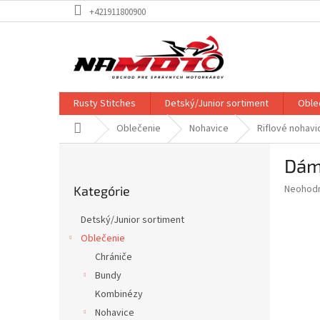
Prejsť
+421911800900
na
obsah
Rusty Stitches
Detský/Junior sortiment
Oble
Domov
Oblečenie
Nohavice
Riflové nohavi
B
Dám
o
Preskočiť
č
Priemer
Neohod
Kategórie
kategórie
n
hodnote
ý
produkt
Detský/Junior sortiment
p
je
Oblečenie
0,0
a
z
Chrániče
n
5
e
Bundy
hviezdič
l
Kombinézy
Nohavice