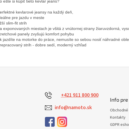
 ešte si kúpiť tieto kevlar jeans?

 perfektné kevlarové jeansy na každý deň,
ideálne pre jazdu v meste

žší slim-fit strih

 na exponovaných miestach je všitá z vnútornej strany žiaruvzdorná, vysok
 stretchové panely zvyšujú komfort pohybu

 Ak jazdíte na motorke do práce, nemusíte so sebou nosiť náhradné oble
 prepracovaný strih - dobre sedí, moderný vzhľad
+421 911 800 900
Info pre
info@namoto.sk
Obchodné 
Kontakty
GDPR esh