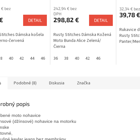
 € bez
242,94 € bez
32,34 € be
39,78 
DPH
€
298,82 €
DETAIL
DETAIL
Rukavice 
Stitches Dámska košela
Rusty Stitches Dámska Kožená
Rusty Stit
ierno-červená
Moto Bunda Alice Zelená/
Panter/Men
Čierna
38
40
42
44
46
36
38
40
42
46
s
Podobné (8)
Diskusia
Značka
robný popis
bené moto nohavice
ansové (džínsové) nohavice na motorku 
mske

stovné, 
dušné kevlar jeans bez membrány
