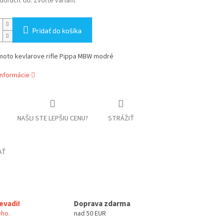
oručiť do:
Zvoľte variant
Pridať do košíka
oto kevlarove rifle Pippa MBW modré
informácie
NAŠLI STE LEPŠIU CENU?
STRÁŽIŤ
AŤ
evadi!
Doprava zdarma
ho.
nad 50 EUR