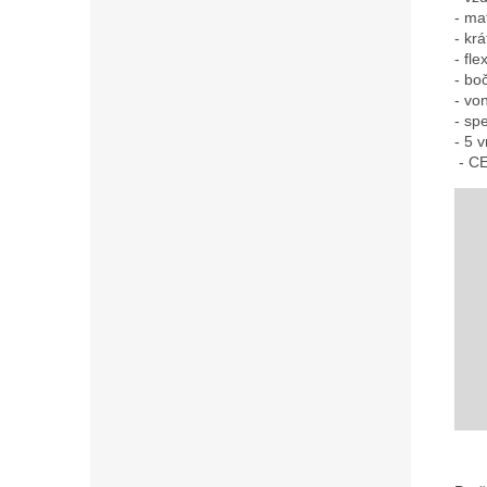
- ma
- kr
- fl
- bo
- vo
- sp
- 5 v
 - C