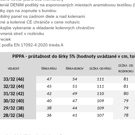
teriál DENIM podšitý na exponovaných miestach aramidovou textíliou (
átky zips na zopnutie s bundou

exibilný panel na zadnom diele a nad kolenami

čné a kolenné CE chrániče v cene nohavíc

nkajšie vyberanie a vkladanie kolenných chráničov

evnená streč v rozkroku

reciek

E podľa EN 17092-4:2020 trieda A
PIPPA - průtažnost do šírky 5% (hodnoty uvádzané v cm, to
DĹŽKA OD
VELKOST
ŠÍRKA PÁSU
ŠÍRKA BOKOV
DĹŽKA OD PÁSU
ROZKROKU
33/32 (46)
47
54
111
81
32/32 (44)
45
51
111
81
31/32 (42)
42
49
110
80
30/32 (40)
40
47
109
79
29/32 (38)
38
44
109
79
28/32 (36)
36
41
107
78