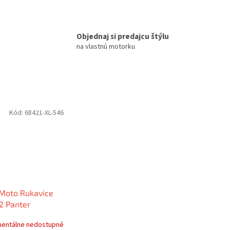
Objednaj si predajcu štýlu
na vlastnú motorku
Kód:
68421-XL-546
Moto Rukavice
2 Panter
Flowers
entálne nedostupné