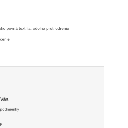
o pevná textília, odolná proti odreniu

čenie

 Vás
podmienky
op