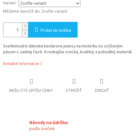
Variant
Môžeme doručiť do:
Zvoľte variant
Pridať do košíka
Svetlomodré dámske kevlarove jeansy na motorku so zvýšeným
pásom v zadnej časti. 4 vonkajšie vrecká, kvalitný a pohodlný materiál.
Detailné informácie
NAŠLI STE LEPŠIU CENU?
STRÁŽIŤ
ZDIEĽAŤ
Návody na údržbu
podla značiek