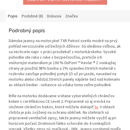
Popis
Podobné (8)
Diskusia
Značka
Podrobný popis
Dámske jeansy na motocykel TXR Patriot svetlo modré na prvý
pohľad nerozoznáte od bežných džínsov. Sú ideálnou voľbou, ak
sa nechcete napr. v práci prezliekať z motorkárskeho. Vysoké
pohodlie ide ruka v ruke s bezpečnosťou, pretože ich
vnútorným materiálom je 100 % DuPont ™ Kevlar ® Z vonkajšej
strany je použitá 98% bavlna a 2% spandex.Stretch materiál v
rozkroku zaisťuje pohodlný pohyb (či už pri jazde, nasadaní na
motorku alebo chôdzi).Stretch panely nájdete tiež nad kolenami
av oblasti bedier - nohavice sú vďaka tomu veľmi pohodlné.
Rifle na motorku dodávame vrátane vyberateľných chráničov
kolien s certifikáciou CE Level 2. Pripravené sú aj vrecká na
vloženie chráničov bokov, ktoré môžete dokúpiť
tu
. V oblasti
chrbta je pás zvýšený na ochranu obličiek. Na stehnách sú
pripravené ventilačné zipsy, takže jeansy môžete využiť aj pri
horúcom počasí. Drobnosti ľahko schováte do 4 vonkajších
vreciek. Všetky zipsy sú značkové - YKK. Jeansy vyrobené podľa