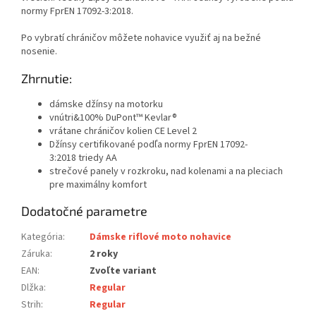
normy FprEN 17092-3:2018.
Po vybratí chráničov môžete nohavice využiť aj na bežné
nosenie.
Zhrnutie:
dámske džínsy na motorku
vnútri&100% DuPont™ Kevlar®
vrátane chráničov kolien CE Level 2
Džínsy certifikované podľa normy FprEN 17092-
3:2018 triedy AA
strečové panely v rozkroku, nad kolenami a na pleciach
pre maximálny komfort
Dodatočné parametre
Kategória
:
Dámske riflové moto nohavice
Záruka
:
2 roky
EAN
:
Zvoľte variant
Dlžka
:
Regular
Strih
:
Regular