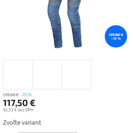
139,60 €
–15 %
139,60 €
–15 %
117,50 €
95,53 € bez DPH
Jednotková
Zvoľte variant
cena: