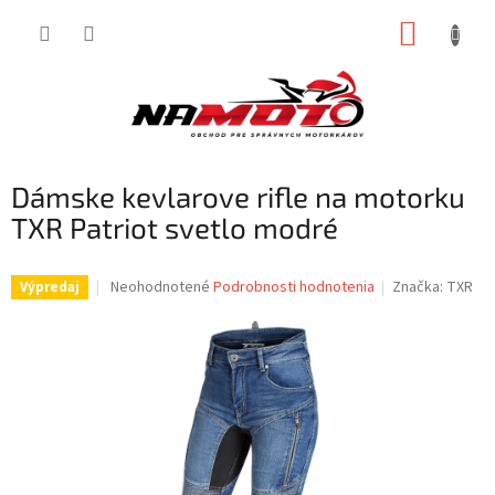
Prejsť
NÁKUP
na
obsah
KOŠÍK
Dámske kevlarove rifle na motorku
TXR Patriot svetlo modré
Priemerné
Neohodnotené
Podrobnosti hodnotenia
Značka:
TXR
Výpredaj
hodnotenie
produktu
je
0,0
z
5
hviezdičiek.