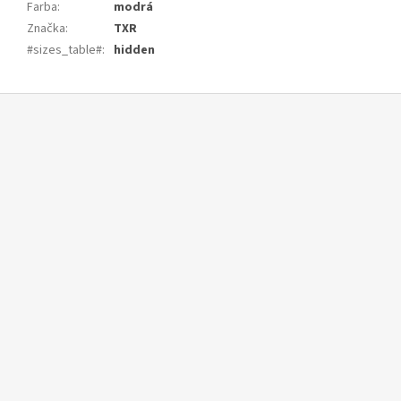
Farba
:
modrá
Značka
:
TXR
#sizes_table#
:
hidden
Z
á
p
ä
t
i
e