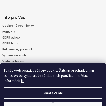
Info pre Vás
Obchodné podmienky
Kontakty
GDPR eshop
GDPR firma
Reklamacny poriadok
Výmena veľkosti
Vrátenie tovaru
Certifikacia
Tento web používa súbory cookie. Ďalším prechádzaním
Moja objednávka
tohto webu vyjadrujete súhlas s ich používaním. Viac
informácií
tu
.
Nastavenie
Vytvoril Shoptet