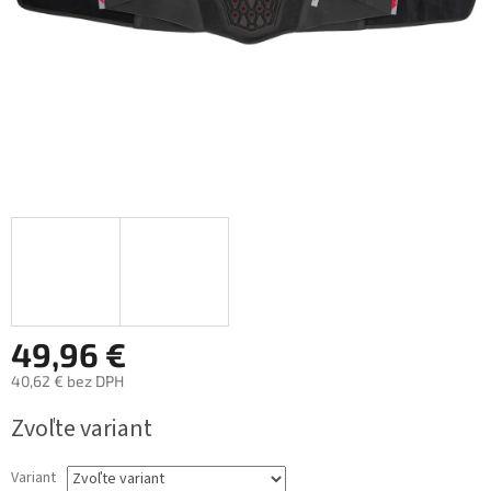
49,96 €
40,62 € bez DPH
Jednotková
Zvoľte variant
cena:
Variant