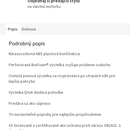
Objednaj si predajcu štýlu
na vlastnú motorku
Popis
Diskusia
Podrobný popis
Nárazuvzdorná ABS plastová konštrukcia
Perforovaná BioFoam® výstelka zvyšuje prúdenie vzduchu
Ovinutá penová výstelka sa rozprestiera po stranách nôh pre
lepšie pokrytie
Výstelka lýtok dodáva pohodlie
Predáva sa ako súprava
Tri nastaviteľné popruhy pre najlepšie prispôsobenie
CE testované a certifikované ako ochrana proti nárazu: EN1621 -1