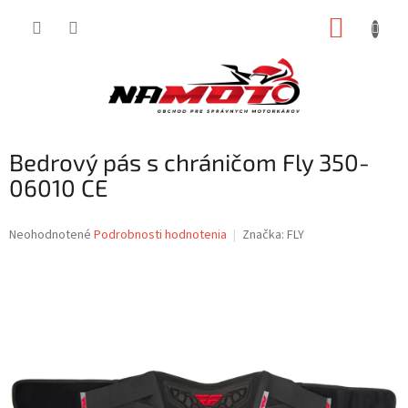
Prejsť
NÁKUP
na
obsah
KOŠÍK
Bedrový pás s chráničom Fly 350-
06010 CE
Priemerné
Neohodnotené
Podrobnosti hodnotenia
Značka:
FLY
hodnotenie
produktu
je
0,0
z
5
hviezdičiek.