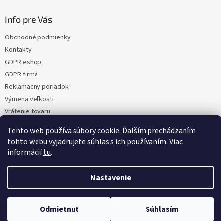
Info pre Vás
Obchodné podmienky
Kontakty
GDPR eshop
GDPR firma
Reklamacny poriadok
Výmena veľkosti
Vrátenie tovaru
Certifikacia
Tento web používa súbory cookie. Ďalším prechádzaním
Moja objednávka
tohto webu vyjadrujete súhlas s ich používaním. Viac
informácií
tu
.
Nastavenie
Vytvoril Shoptet
Odmietnuť
Súhlasím
Copyright 2026
NaMoto.sk
. Všetky práva vyhradené.