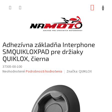
Prejsť
NÁKUP
na
obsah
KOŠÍK
Adhezívna základňa Interphone
SMQUIKLOXPAD pre držiaky
QUIKLOX, čierna
37305-00-100
Priemerné
Neohodnotené
Podrobnosti hodnotenia
Značka:
QUIKLOX
hodnotenie
produktu
je
0,0
z
5
hviezdičiek.